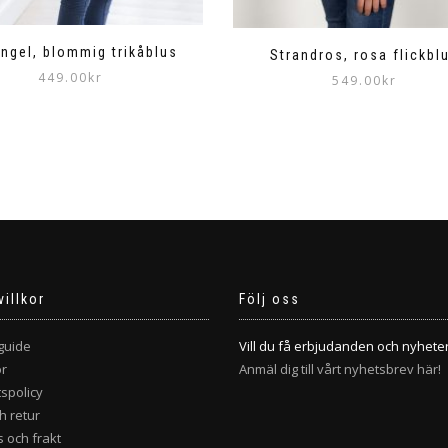
ngel, blommig trikåblus
Strandros, rosa flickbl
449.00
kr
549.00
kr
Den
Den
här
här
produkten
produkten
har
har
flera
flera
varianter.
varianter.
De
De
olika
olika
alternativen
alternativen
kan
kan
villkor
Följ oss
väljas
väljas
på
på
guide
Vill du få erbjudanden och nyhete
produktsidan
produktsidan
or
Anmäl dig till vårt nyhetsbrev här!
tspolicy
h retur
 och frakt