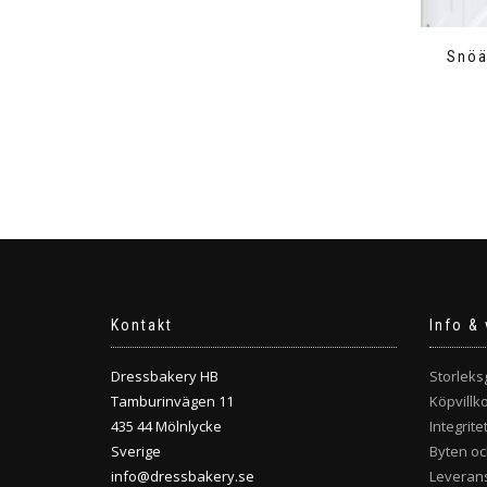
Snöä
Kontakt
Info & 
Dressbakery HB
Storleks
Tamburinvägen 11
Köpvillk
435 44 Mölnlycke
Integrite
Sverige
Byten oc
info@dressbakery.se
Leverans