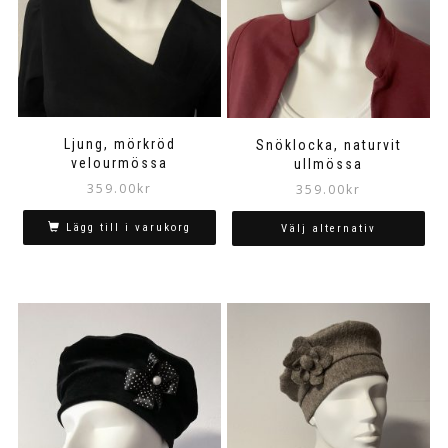
produktsidan
Ljung, mörkröd
Snöklocka, naturvit
velourmössa
ullmössa
359.00
kr
359.00
kr
Lägg till i varukorg
Välj alternativ
Den
här
produkten
har
flera
varianter.
De
olika
alternativen
kan