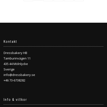
varianter.
De
De
olika
olika
alternativen
alternativen
kan
kan
väljas
väljas
på
på
produktsidan
produktsidan
Kontakt
Dressbakery HB
Tamburinvägen 11
435 44 Mölnlycke
Sverige
info@dressbakery.se
+46 73-6738282
Info & villkor