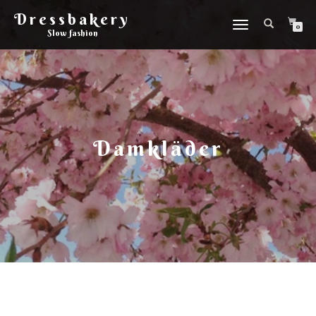
Dressbakery
Slå
0
Slow fashion
på/av
navigering
Damkläder