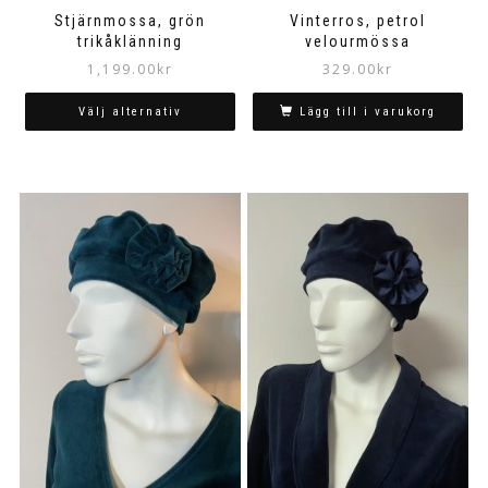
Stjärnmossa, grön
Vinterros, petrol
trikåklänning
velourmössa
1,199.00
kr
329.00
kr
Välj alternativ
Lägg till i varukorg
Den
här
produkten
har
flera
varianter.
De
olika
alternativen
kan
väljas
på
produktsidan