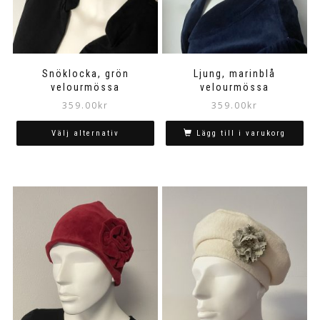
Snöklocka, grön
Ljung, marinblå
velourmössa
velourmössa
359.00
kr
359.00
kr
Välj alternativ
Lägg till i varukorg
Den
här
produkten
har
flera
varianter.
De
olika
alternativen
kan
väljas
på