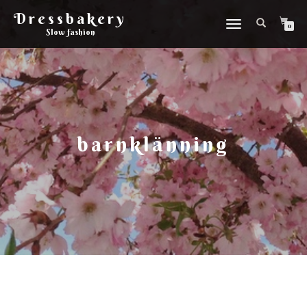
Dressbakery
Slå
0
Slow fashion
på/av
navigering
barnklänning