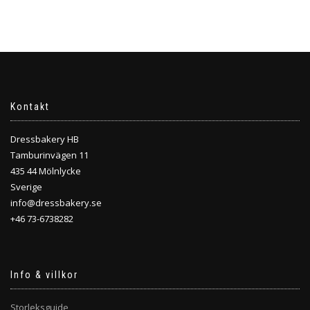
varianter.
De
De
olika
olika
alternativen
alternativen
kan
kan
väljas
väljas
på
på
produktsidan
Kontakt
produktsidan
Dressbakery HB
Tamburinvägen 11
435 44 Mölnlycke
Sverige
info@dressbakery.se
+46 73-6738282
Info & villkor
Storleksguide