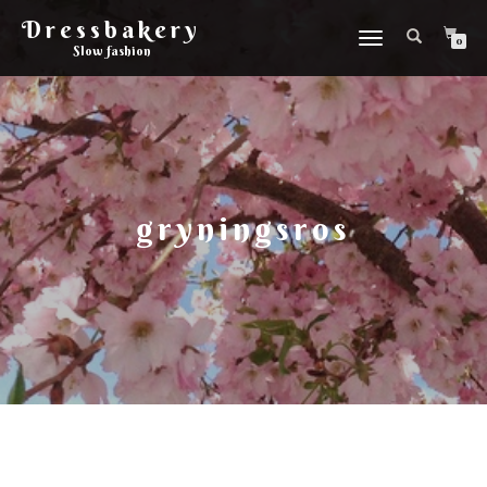
Dressbakery
Slå
0
Slow fashion
på/av
navigering
gryningsros