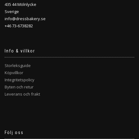
435 44 Mölnlycke
Sverige
info@dressbakery.se
+46 73-6738282
Info & villkor
Storleksguide
Köpvillkor
Integritetspolicy
Byten och retur
Leverans och frakt
Följ oss