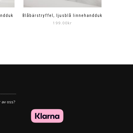
andduk
Blåbärstryffel, ljusblå linnehandduk
199.00
kr
r av oss?