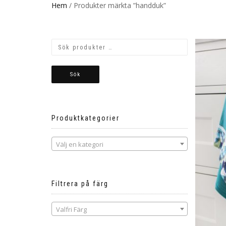
Hem
/ Produkter märkta ”handduk”
Sök
Produktkategorier
Välj en kategori
Filtrera på färg
Valfri Färg