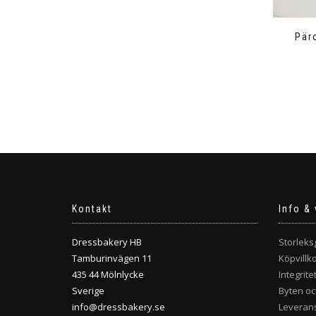
Pär
Kontakt
Info & 
Dressbakery HB
Storleks
Tamburinvägen 11
Köpvillk
435 44 Mölnlycke
Integrite
Sverige
Byten oc
info@dressbakery.se
Leverans