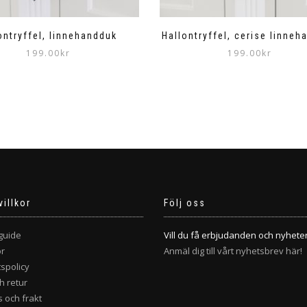
ontryffel, linnehandduk
Hallontryffel, cerise linneh
199.00
kr
199.00
kr
villkor
Följ oss
guide
Vill du få erbjudanden och nyhete
or
Anmäl dig till vårt nyhetsbrev här!
tspolicy
h retur
 och frakt