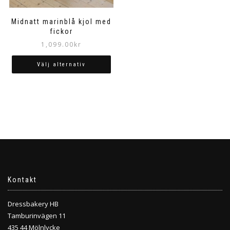
Midnatt marinblå kjol med
fickor
1,099.00
kr
Välj alternativ
Den
här
produkten
har
flera
varianter.
De
olika
alternativen
kan
Kontakt
väljas
på
Dressbakery HB
produktsidan
Tamburinvägen 11
435 44 Mölnlycke