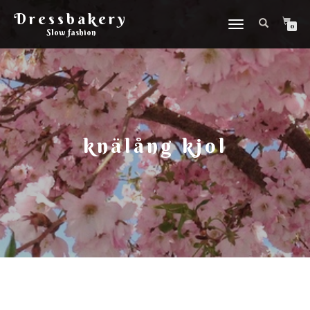
Dressbakery
Slå
0
Slow fashion
på/av
navigering
knälång kjol