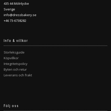
435 44 Mölnlycke
Sverige
info@dressbakery.se
+46 73-6738282
Info & villkor
Storleksguide
Köpvillkor
Integritetspolicy
Byten och retur
Leverans och frakt
Följ oss