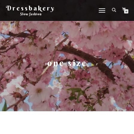
Dressbakery
Slå
0
Slow fashion
på/av
navigering
one size