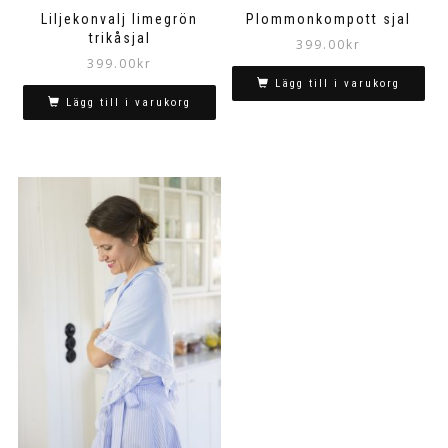
Liljekonvalj limegrön
Plommonkompott sjal
trikåsjal
399.00
kr
399.00
kr
Lägg till i varukorg
Lägg till i varukorg