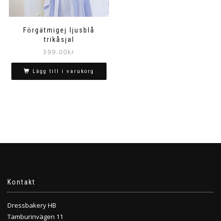
Förgätmigej ljusblå
trikåsjal
399.00
kr
Lägg till i varukorg
Kontakt
Dressbakery HB
Tamburinvägen 11