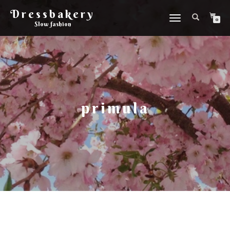
Dressbakery
Slå
0
Slow fashion
på/av
navigering
primula