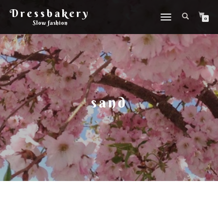
Dressbakery
Slå
0
Slow fashion
på/av
navigering
sand