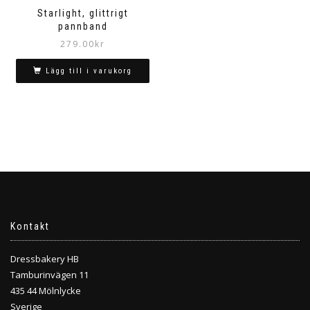
Starlight, glittrigt
pannband
279.00
kr
Lägg till i varukorg
Kontakt
Dressbakery HB
Tamburinvägen 11
435 44 Mölnlycke
Sverige