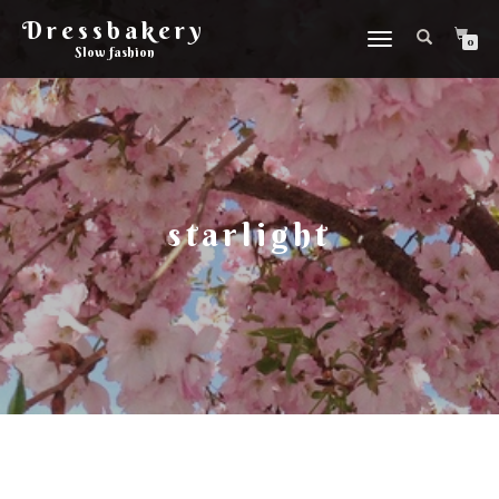
Dressbakery
Slå
0
Slow fashion
på/av
navigering
starlight