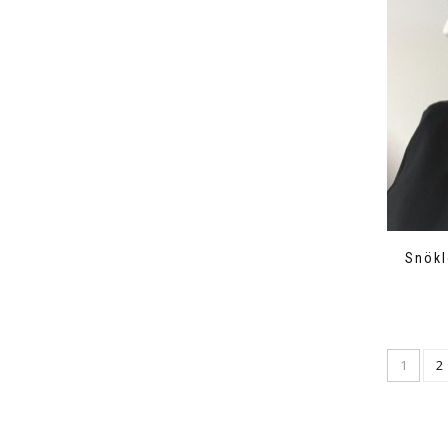
Snökl
1
2