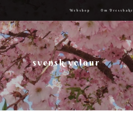
Webshop
Om Dressbake
svensk velour