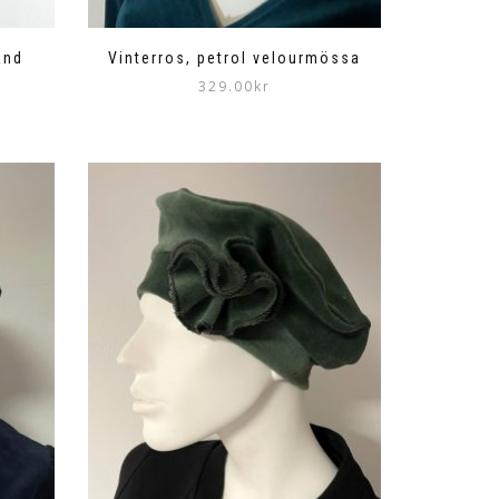
Vinterros, petrol velourmössa
and
329.00
kr