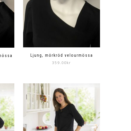
Ljung, mörkröd velourmössa
rmössa
359.00
kr