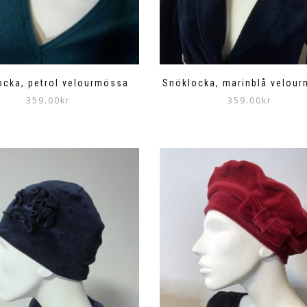
ocka, petrol velourmössa
Snöklocka, marinblå velou
359.00
kr
359.00
kr