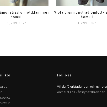
åmönstrad omlottklänning i
Viola brunmönstrad omlottklä
bomull
bomull
1,299.00
kr
1,299.00
kr
Den
Den
här
här
produkten
produkten
har
har
flera
flera
varianter.
varianter.
De
De
olika
olika
alternativen
alternativen
kan
kan
villkor
Följ oss
väljas
väljas
på
på
guide
Vill du få erbjudanden och nyhete
produktsidan
produktsidan
or
Anmäl dig till vårt nyhetsbrev här!
tspolicy
h retur