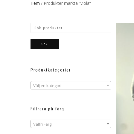
Hem
/ Produkter märkta ”viola”
Sök
Produktkategorier
Välj en kategori
Filtrera på färg
Valfri Färg