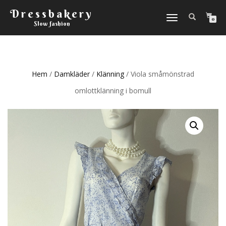
Dressbakery
Slå
0
Slow fashion
på/av
navigering
Hem
/
Damkläder
/
Klänning
/ Viola småmönstrad
omlottklänning i bomull