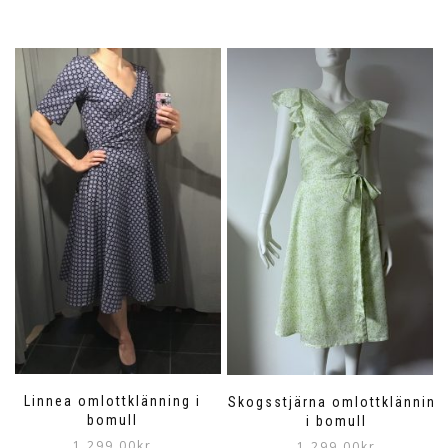
Linnea omlottklänning i
Skogsstjärna omlottklänning
bomull
i bomull
1,299.00
kr
1,299.00
kr