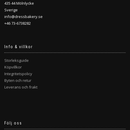
435 44 Mölnlycke
Sverige
info@dressbakery.se
+46 73-6738282
Info & villkor
Storleksguide
Köpvillkor
Integritetspolicy
Byten och retur
Leverans och frakt
Följ oss