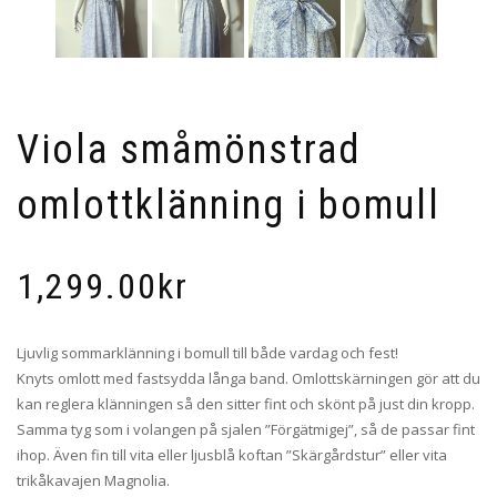
Viola småmönstrad
omlottklänning i bomull
1,299.00
kr
Ljuvlig sommarklänning i bomull till både vardag och fest!
Knyts omlott med fastsydda långa band. Omlottskärningen gör att du
kan reglera klänningen så den sitter fint och skönt på just din kropp.
Samma tyg som i volangen på sjalen ”Förgätmigej”, så de passar fint
ihop. Även fin till vita eller ljusblå koftan ”Skärgårdstur” eller vita
trikåkavajen Magnolia.