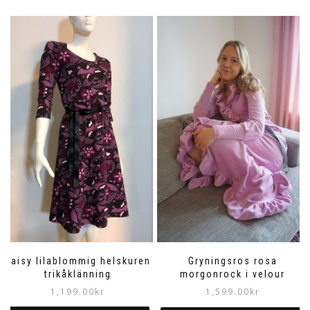
Daisy lilablommig helskuren
Gryningsros rosa
trikåklänning
morgonrock i velour
1,199.00
kr
1,599.00
kr