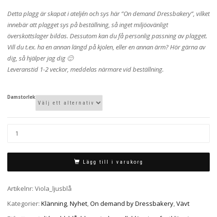
Detta plagg är skapat i ateljén och sys här ”On demand Dressbakery”, vilket
innebär att plagget sys på beställning, så inget miljöovänligt
överskottslager bildas. Dessutom kan du få personlig passning av plagget.
Vill du t.ex. ha en annan längd på kjolen, eller en annan ärm? Hör gärna av
dig, så hjälper jag dig 🙂
Leveranstid 1-2 veckor, meddelas närmare vid beställning.
Damstorlek
Lägg till i varukorg
Artikelnr:
Viola_ljusblå
Kategorier:
Klänning
,
Nyhet
,
On demand by Dressbakery
,
Vävt