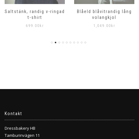
Saltstänk, randig v-ringad
Blåeld blåvitrandig lång
t-shirt
volangkjol
699.00
kr
1,049.00
kr
Kontakt
Dressbakery HB
Tamburinvägen 11