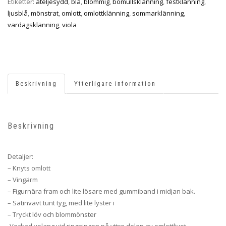
Etiketter:
ateljésydd
,
blå
,
blommig
,
bomullsklänning
,
festklänning
,
ljusblå
,
mönstrat
,
omlott
,
omlottklänning
,
sommarklänning
,
vardagsklänning
,
viola
Beskrivning
Ytterligare information
Beskrivning
Detaljer:
– Knyts omlott
– Vingärm
– Figurnära fram och lite lösare med gummiband i midjan bak.
– Satinvävt tunt tyg, med lite lyster i
– Tryckt löv och blommönster
-Veckad volang vid ringningen på yttre delen av omlottlivet.