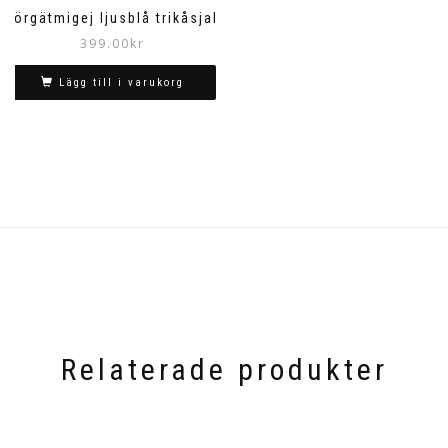
Förgätmigej ljusblå trikåsjal
399.00
kr
Lägg till i varukorg
Relaterade produkter