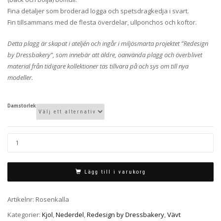
Fina detaljer som broderad logga och spetsdragkedja i svart.
Fin tillsammans med de flesta överdelar, ullponchos och koftor.
Detta plagg är skapat i ateljén och ingår i miljösmarta projektet ”Redesign
by Dressbakery”, som innebär att äldre, oanvända plagg och överblivet
material från tidigare kollektioner tas tillvara på och sys om till nya
modeller.
Damstorlek
Lägg till i varukorg
Artikelnr:
Rosenkalla
Kategorier:
Kjol
,
Nederdel
,
Redesign by Dressbakery
,
Vävt