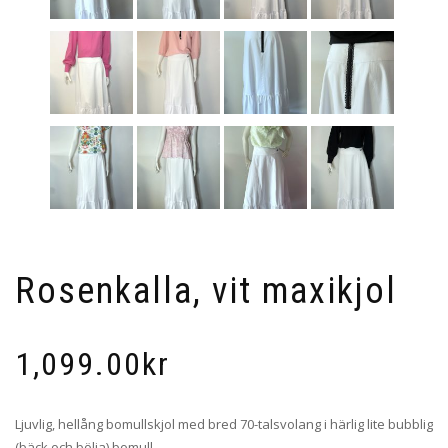
Rosenkalla, vit maxikjol
1,099.00
kr
Ljuvlig, hellång bomullskjol med bred 70-talsvolang i härlig lite bubblig
(bäck och bölja) bomull.