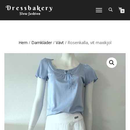
Dressbakery
Slå
0
Slow fashion
på/av
navigering
Hem
/
Damkläder
/
Vävt
/ Rosenkalla, vit maxikjol