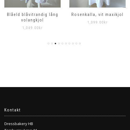
Rosenkalla, vit maxikjol
Blåeld blåvitrandig lång
volangkjol
1,099.00
kr
1,049.00
kr
Kontakt
Dressbakery HB