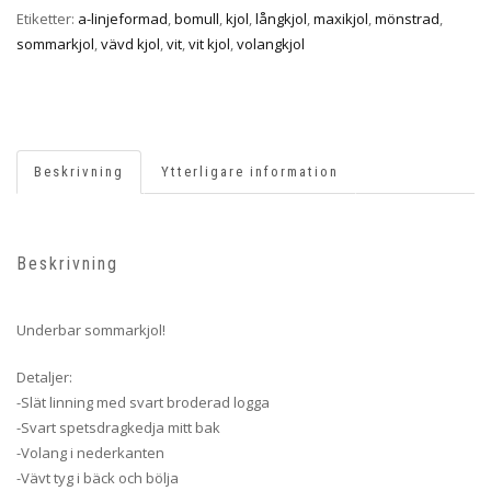
Etiketter:
a-linjeformad
,
bomull
,
kjol
,
långkjol
,
maxikjol
,
mönstrad
,
sommarkjol
,
vävd kjol
,
vit
,
vit kjol
,
volangkjol
Beskrivning
Ytterligare information
Beskrivning
Underbar sommarkjol!
Detaljer:
-Slät linning med svart broderad logga
-Svart spetsdragkedja mitt bak
-Volang i nederkanten
-Vävt tyg i bäck och bölja