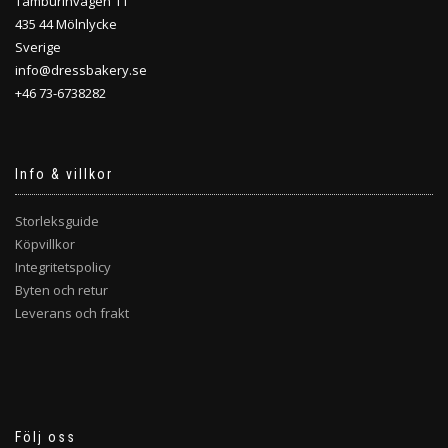
Tamburinvägen 11
435 44 Mölnlycke
Sverige
info@dressbakery.se
+46 73-6738282
Info & villkor
Storleksguide
Köpvillkor
Integritetspolicy
Byten och retur
Leverans och frakt
Följ oss