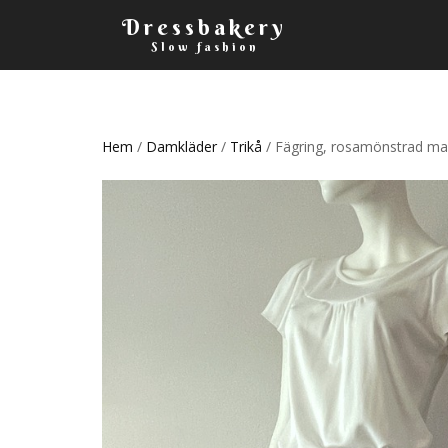
Dressbakery
Slow fashion
Hem
/
Damkläder
/
Trikå
/ Fägring, rosamönstrad max