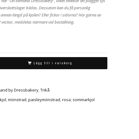
ys här ”On demand Dressbakery”, vilket innebär att plagget sys
 överskottslager bildas. Dessutom kan du få personlig
a annan längd på kjolen? Eller fickor i sidorna? Hör gärna av
-2 veckor, meddelas närmare vid beställning.
Lägg till i varukorg
and by Dressbakery
,
Trikå
kjol
,
mönstrad
,
paisleymönstrad
,
rosa
,
sommarkjol