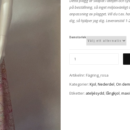
Detta plagg är skapat i ateljén och s
på beställning, så inget miljöovänligt
anpassning av plagget. Vill du t.ex. h
dig, så hjälper jag dig. Leveranstid 1
Damstorlek
Artikelnr:
Fägring_rosa
Kategorier:
Kjol
,
Nederdel
,
On dem
Etiketter:
ateljésydd
,
långkjol
,
maxi