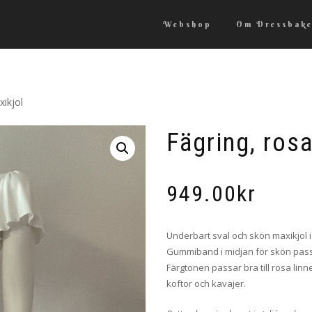
Webshop
Om Dressbake
ikjol
Fägring, ros
949.00
kr
Underbart sval och skön maxikjol i b
Gummiband i midjan för skön pas
Färgtonen passar bra till rosa linnet
koftor och kavajer.