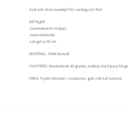
Sval och skön maxikjol för vardag och fest
DETALJER:
-Gummiband i midjan.
-Halvcirkelvidd
-Längd ca 92 cm
MATERIAL: 100% Bomull
TVÄTTRÅD: Maskintvätt 40 grader, tvättas med ljusa färge
FÄRG: Tryckt mönster i rosatoner, gult, rött och turkost