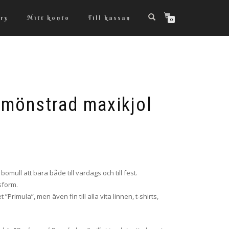
ry
Mitt konto
Till kassan
0
amönstrad maxikjol
omull att bära både till vardags och till fest.
sform.
 ”Primula”, men även fin till alla vita linnen, t-shirts,