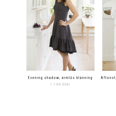
Evening shadow, ärmlös klänning
Aftonst
1,199.00
kr
Den
här
produkten
har
flera