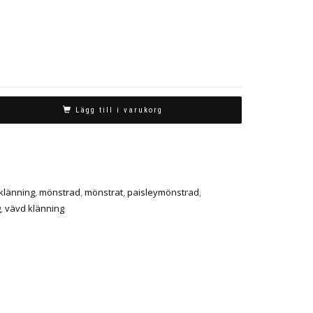
Lägg till i varukorg
klänning
,
mönstrad
,
mönstrat
,
paisleymönstrad
,
g
,
vävd klänning