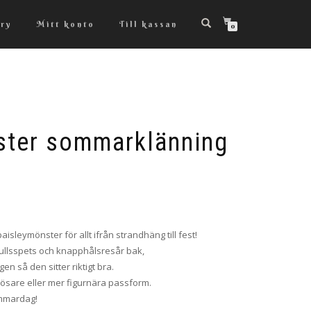
ry
Mitt konto
Till kassan
0
ster sommarklänning
isleymönster för allt ifrån strandhäng till fest!
ullsspets och knapphålsresår bak,
en så den sitter riktigt bra.
lösare eller mer figurnära passform.
ommardag!