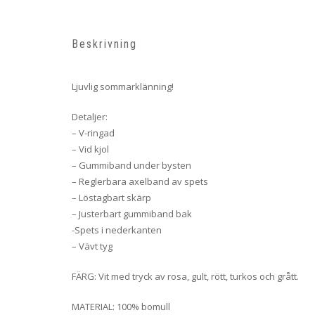
Beskrivning
Ljuvlig sommarklänning!
Detaljer:
– V-ringad
– Vid kjol
– Gummiband under bysten
– Reglerbara axelband av spets
– Löstagbart skärp
– Justerbart gummiband bak
-Spets i nederkanten
– Vävt tyg
FÄRG: Vit med tryck av rosa, gult, rött, turkos och grått.
MATERIAL: 100% bomull