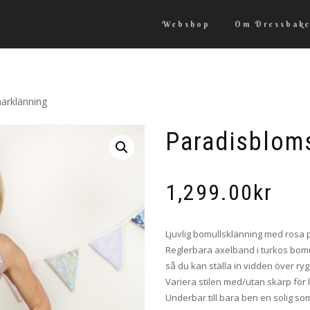
Webshop
Om Dressbake
arklänning
Paradisblom
1,299.00
kr
Ljuvlig bomullsklänning med rosa pa
Reglerbara axelband i turkos bom
så du kan ställa in vidden över rygg
Variera stilen med/utan skärp för 
Underbar till bara ben en solig s