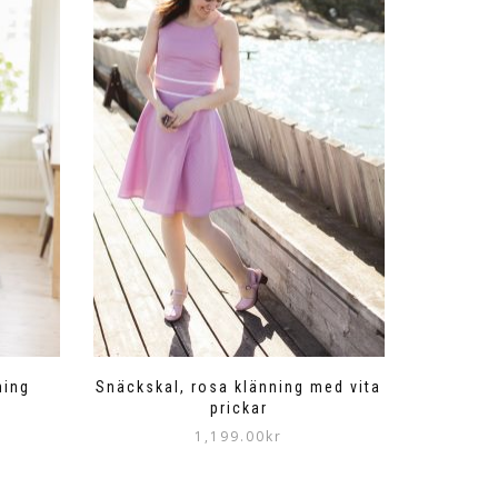
ning
Snäckskal, rosa klänning med vita
prickar
1,199.00
kr
Den
här