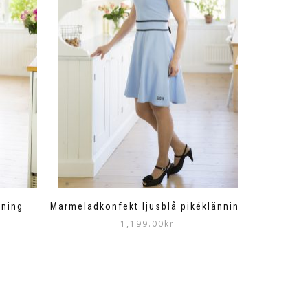
nning
Marmeladkonfekt ljusblå pikéklänning
1,199.00
kr
Den
här
produkten
har
flera