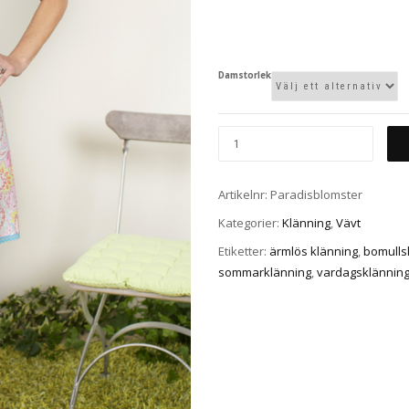
Damstorlek
Artikelnr:
Paradisblomster
Kategorier:
Klänning
,
Vävt
Etiketter:
ärmlös klänning
,
bomulls
sommarklänning
,
vardagsklännin