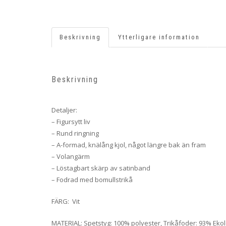
Beskrivning
Ytterligare information
Beskrivning
Detaljer:
– Figursytt liv
– Rund ringning
– A-formad, knälång kjol, något längre bak än fram
– Volangärm
– Löstagbart skärp av satinband
– Fodrad med bomullstrikå
FÄRG: Vit
MATERIAL: Spetstyg: 100% polyester, Trikåfoder: 93% Ekolo