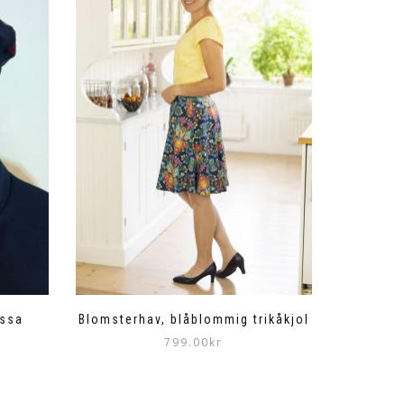
ssa
Blomsterhav, blåblommig trikåkjol
799.00
kr
Den
här