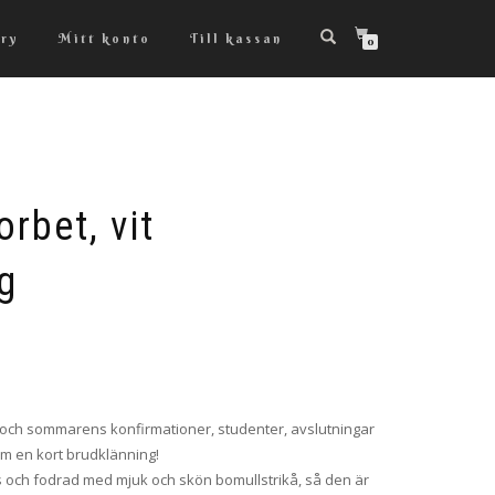
ry
Mitt konto
Till kassan
0
rbet, vit
g
ens och sommarens konfirmationer, studenter, avslutningar
om en kort brudklänning!
ts och fodrad med mjuk och skön bomullstrikå, så den är