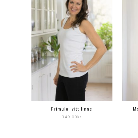
Primula, vitt linne
Mo
349.00
kr
Den
här