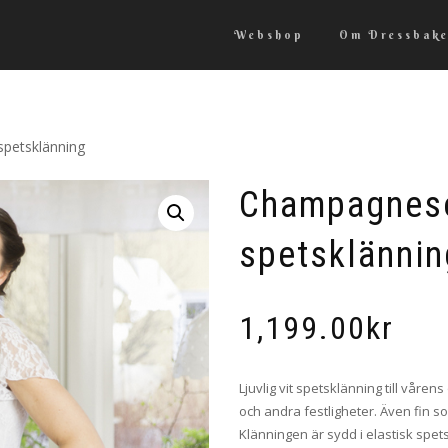
Webshop
Om Dressbake
spetsklänning
Champagneso
spetsklännin
1,199.00
kr
Ljuvlig vit spetsklänning till vår
och andra festligheter. Även fin s
Klänningen är sydd i elastisk spe