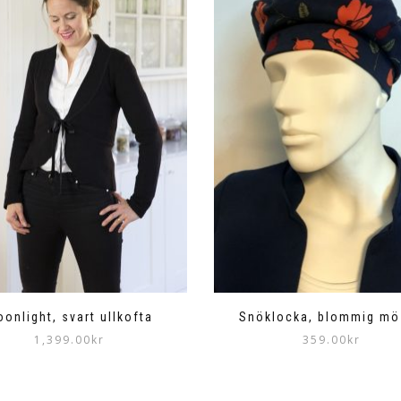
onlight, svart ullkofta
Snöklocka, blommig mö
1,399.00
kr
359.00
kr
Den
här