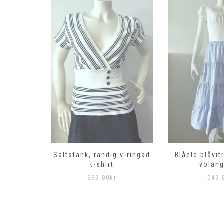
g klänning
Saltstänk, randig v-ringad
Blåeld blåvit
t-shirt
volang
r
699.00
kr
1,049.