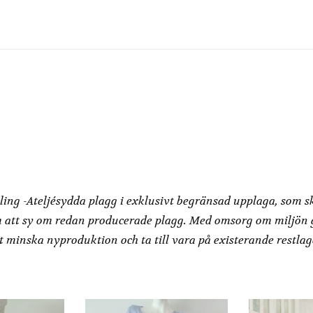
produkten
har
flera
varianter.
De
olika
alternativen
kan
väljas
på
produktsidan
Redesign by Dressbakery
ling -Ateljésydda plagg i exklusivt begränsad upplaga, som s
 att sy om redan producerade plagg. Med omsorg om miljön
t minska nyproduktion och ta till vara på existerande restlag