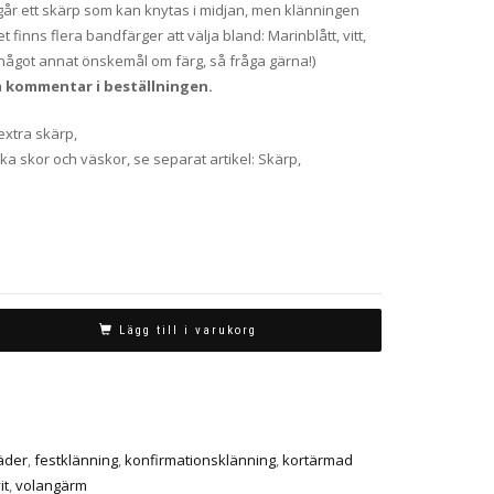
ngår ett skärp som kan knytas i midjan, men klänningen
 finns flera bandfärger att välja bland: Marinblått, vitt,
du något annat önskemål om färg, så fråga gärna!)
m kommentar i beställningen.
 extra skärp,
lika skor och väskor, se separat artikel: Skärp,
Lägg till i varukorg
äder
,
festklänning
,
konfirmationsklänning
,
kortärmad
it
,
volangärm