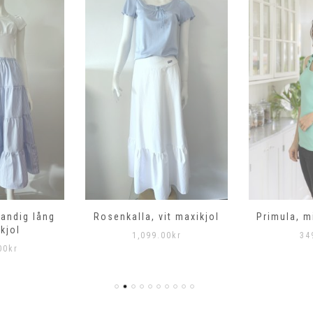
randig lång
Rosenkalla, vit maxikjol
Primula, m
kjol
1,099.00
kr
34
00
kr