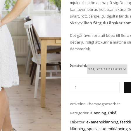
mjuk och skön att ha på sig. Det i
kan även bäras helt utan skärp. Det
svart, rött, cerise, guldgult (Har 
Skriv vilken färg du önskar so
Det går även bra att köpa till flera
det är ju roligt att kunna matcha o
damstorlek.
Damstorlek
Artikelnr:
Champagnesorbet
Kategorier:
Klänning
,
Trikå
Etiketter:
examensklänning
,
festkl
klänning
,
spets
,
studentklänning
,
v