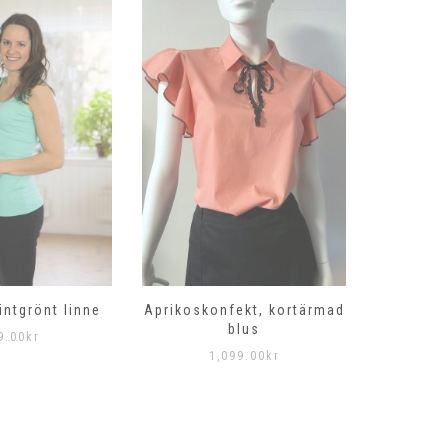
intgrönt linne
Aprikoskonfekt, kortärmad
Gryning
blus
9.00
kr
1,099.00
kr