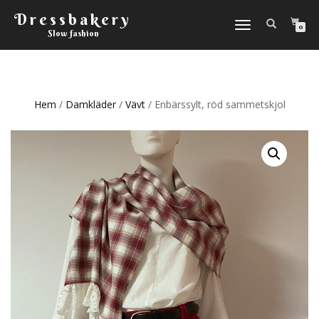
Dressbakery
Slå
0
Slow fashion
på/av
navigering
Hem
/
Damkläder
/
Vävt
/ Enbärssylt, röd sammetskjol