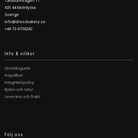
Tamburinvägen 11
435 44 Mölnlycke
Sverige
info@dressbakery.se
+46 73-6738282
Info & villkor
Storleksguide
Köpvillkor
Integritetspolicy
Byten och retur
Leverans och frakt
Följ oss