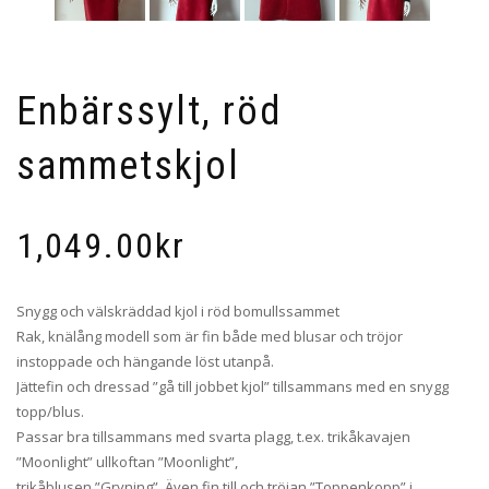
Enbärssylt, röd
sammetskjol
1,049.00
kr
Snygg och välskräddad kjol i röd bomullssammet
Rak, knälång modell som är fin både med blusar och tröjor
instoppade och hängande löst utanpå.
Jättefin och dressad ”gå till jobbet kjol” tillsammans med en snygg
topp/blus.
Passar bra tillsammans med svarta plagg, t.ex. trikåkavajen
”Moonlight” ullkoftan ”Moonlight”,
trikåblusen ”Gryning”. Även fin till och tröjan ”Toppenkopp” i