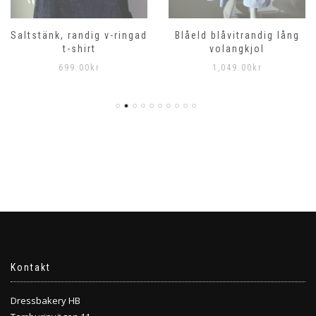
Saltstänk, randig v-ringad
Blåeld blåvitrandig lång
t-shirt
volangkjol
699.00
kr
1,049.00
kr
Kontakt
Dressbakery HB