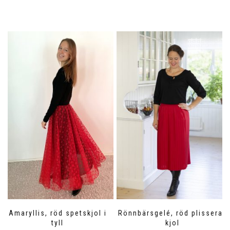
Amaryllis, röd spetskjol i
Rönnbärsgelé, röd plisserad
tyll
kjol