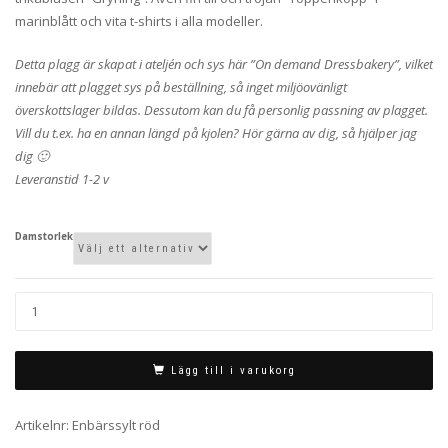
marinblått och vita t-shirts i alla modeller.
Detta plagg är skapat i ateljén och sys här ”On demand Dressbakery”, vilket
innebär att plagget sys på beställning, så inget miljöovänligt
överskottslager bildas. Dessutom kan du få personlig passning av plagget.
Vill du t.ex. ha en annan längd på kjolen? Hör gärna av dig, så hjälper jag
dig 🙂
Leveranstid 1-2 v
Damstorlek
Lägg till i varukorg
Artikelnr:
Enbärssylt röd