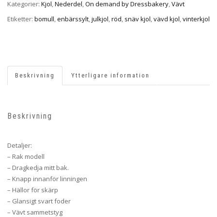
Kategorier:
Kjol
,
Nederdel
,
On demand by Dressbakery
,
Vävt
Etiketter:
bomull
,
enbärssylt
,
julkjol
,
röd
,
snäv kjol
,
vävd kjol
,
vinterkjol
Beskrivning
Ytterligare information
Beskrivning
Detaljer:
– Rak modell
– Dragkedja mitt bak.
– Knapp innanför linningen
– Hällor för skärp
– Glansigt svart foder
– Vävt sammetstyg