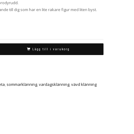
brodyrudd.
e till dig som har en lite rakare figur med liten byst.
Lägg till i varukorg
eta
,
sommarklänning
,
vardagsklänning
,
vävd klänning