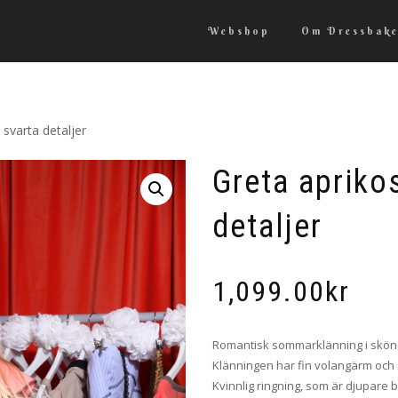
Webshop
Om Dressbake
svarta detaljer
Greta apriko
detaljer
1,099.00
kr
Romantisk sommarklänning i skön
Klänningen har fin volangärm och
Kvinnlig ringning, som är djupare 