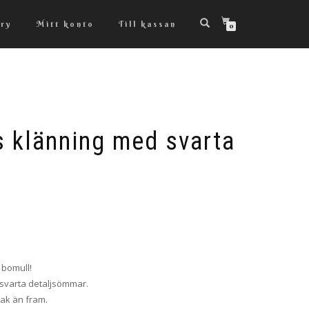
ry
Mitt konto
Till kassan
0
s klänning med svarta
 bomull!
 svarta detaljsömmar.
bak än fram.