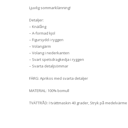
Ljuvlig sommarklänning!
Detaljer:
– Knälång
– A-formad kjol
– Figursydd i ryggen
– Volangärm
– Volang i nederkanten
– Svart spetsdragkedja i ryggen
– Svarta detaljsömmar
FÄRG: Aprikos med svarta detaljer
MATERIAL: 100% bomull
TVÄTTRÅD: I tvättmaskin 40 grader, Stryk på medelvärme