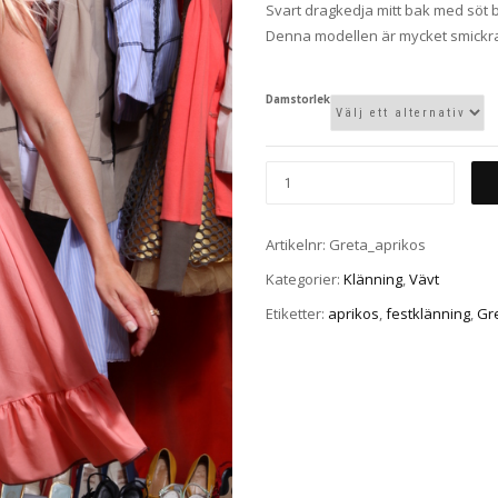
Svart dragkedja mitt bak med söt 
Denna modellen är mycket smickrand
Damstorlek
Artikelnr:
Greta_aprikos
Kategorier:
Klänning
,
Vävt
Etiketter:
aprikos
,
festklänning
,
Gr