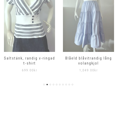
Saltstänk, randig v-ringad
Blåeld blåvitrandig lång
t-shirt
volangkjol
699.00
kr
1,049.00
kr