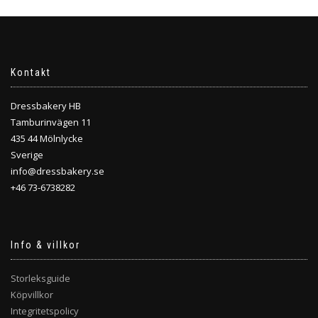
Kontakt
Dressbakery HB
Tamburinvägen 11
435 44 Mölnlycke
Sverige
info@dressbakery.se
+46 73-6738282
Info & villkor
Storleksguide
Köpvillkor
Integritetspolicy