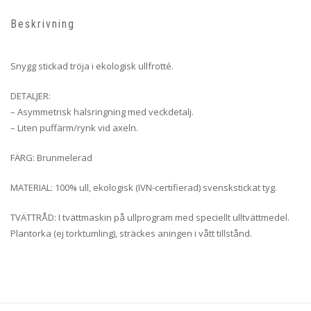
Beskrivning
Snygg stickad tröja i ekologisk ullfrotté.
DETALJER:
– Asymmetrisk halsringning med veckdetalj.
– Liten puffärm/rynk vid axeln.
FÄRG: Brunmelerad
MATERIAL: 100% ull, ekologisk (IVN-certifierad) svenskstickat tyg.
TVÄTTRÅD: I tvättmaskin på ullprogram med speciellt ulltvättmedel.
Plantorka (ej torktumling), sträckes aningen i vått tillstånd.