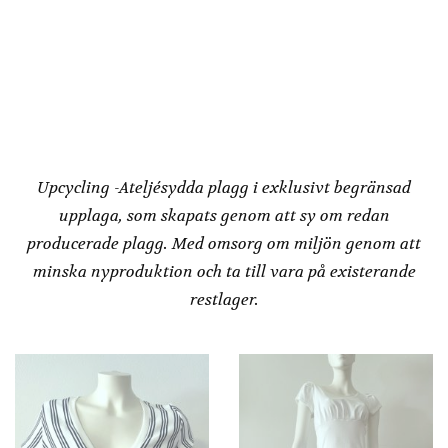
alternativen
kan
kan
väljas
väljas
på
på
produktsidan
produktsidan
Redesign by
Dressbakery
Upcycling -Ateljésydda plagg i exklusivt begränsad
upplaga, som skapats genom att sy om redan
producerade plagg. Med omsorg om miljön genom att
minska nyproduktion och ta till vara på existerande
restlager.