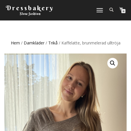
Dressbakery
Slå
0
Slow fashion
på/av
navigering
Hem
/
Damkläder
/
Trikå
/ Kaffelatte, brunmelerad ulltröja