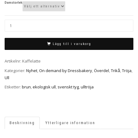
Damstorlek
Lägg till i varukorg
Artikelnr:
Kaffelatte
Kategorier:
Nyhet
,
On demand by Dressbakery
,
Överdel
,
Trikå
,
Tröja
,
Ull
Etiketter:
brun
,
ekologisk ull
,
svenskt tyg
,
ulltröja
Beskrivning
Ytterligare information