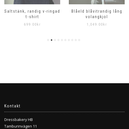
Saltstänk, randig v-ringad
Blåeld blåvitrandig lång
t-shirt
volangkjol
699.00
kr
1,049.00
kr
Kontakt
Dressbakery HB
Tamburinvägen 11