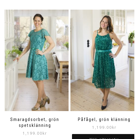
Smaragdsorbet, grön
Påfågel, grön klänning
spetsklänning
1,199.00
kr
1,199.00
kr