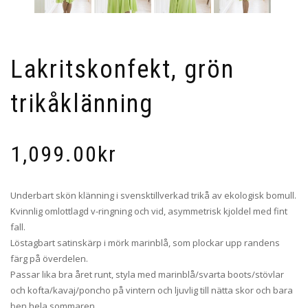
Lakritskonfekt, grön
trikåklänning
1,099.00
kr
Underbart skön klänning i svensktillverkad trikå av ekologisk bomull.
Kvinnlig omlottlagd v-ringning och vid, asymmetrisk kjoldel med fint
fall.
Löstagbart satinskärp i mörk marinblå, som plockar upp randens
färg på överdelen.
Passar lika bra året runt, styla med marinblå/svarta boots/stövlar
och kofta/kavaj/poncho på vintern och ljuvlig till nätta skor och bara
ben hela sommaren.