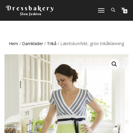
Dressbakery
Slå
0
Slow fashion
på/av
navigering
Hem
/
Damkläder
/
Trikå
/ Lakritskonfekt, grön trikåklänning