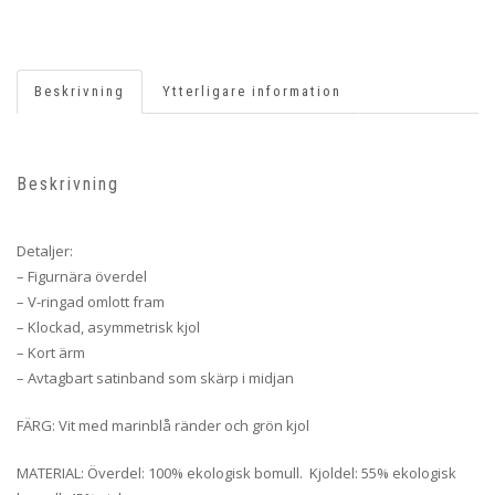
Beskrivning
Ytterligare information
Beskrivning
Detaljer:
– Figurnära överdel
– V-ringad omlott fram
– Klockad, asymmetrisk kjol
– Kort ärm
– Avtagbart satinband som skärp i midjan
FÄRG: Vit med marinblå ränder och grön kjol
MATERIAL: Överdel: 100% ekologisk bomull. Kjoldel: 55% ekologisk