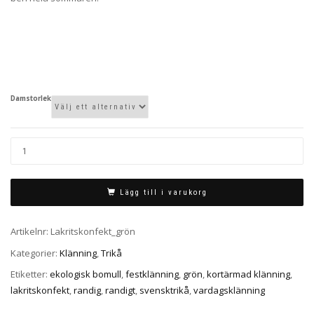
Damstorlek
Lägg till i varukorg
Artikelnr:
Lakritskonfekt_grön
Kategorier:
Klänning
,
Trikå
Etiketter:
ekologisk bomull
,
festklänning
,
grön
,
kortärmad klänning
,
lakritskonfekt
,
randig
,
randigt
,
svensktrikå
,
vardagsklänning