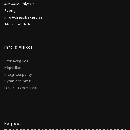
435 44 Mölnlycke
Sverige
info@dressbakery.se
+46 73-6738282
Info & villkor
Storleksguide
Köpvillkor
Integritetspolicy
Byten och retur
Leverans och frakt
Följ oss