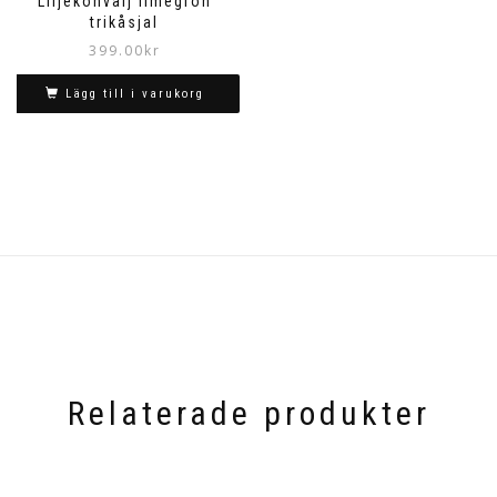
Liljekonvalj limegrön
trikåsjal
399.00
kr
Lägg till i varukorg
Relaterade produkter