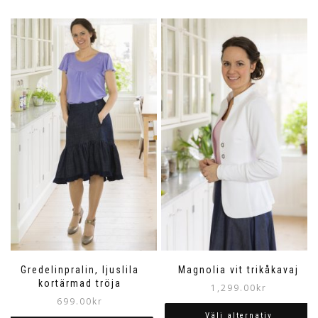
Gredelinpralin, ljuslila
Magnolia vit trikåkavaj
kortärmad tröja
1,299.00
kr
699.00
kr
Välj alternativ