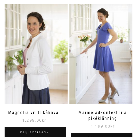
Magnolia vit trikåkavaj
Marmeladkonfekt lila
pikéklänning
1,299.00
kr
1,199.00
kr
Välj alternativ