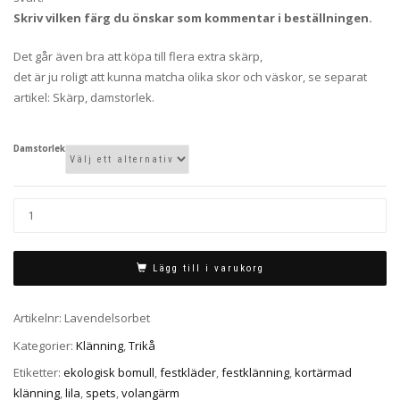
Skriv vilken färg du önskar som kommentar i beställningen.
Det går även bra att köpa till flera extra skärp,
det är ju roligt att kunna matcha olika skor och väskor, se separat
artikel: Skärp, damstorlek.
Damstorlek
Lägg till i varukorg
Artikelnr:
Lavendelsorbet
Kategorier:
Klänning
,
Trikå
Etiketter:
ekologisk bomull
,
festkläder
,
festklänning
,
kortärmad
klänning
,
lila
,
spets
,
volangärm