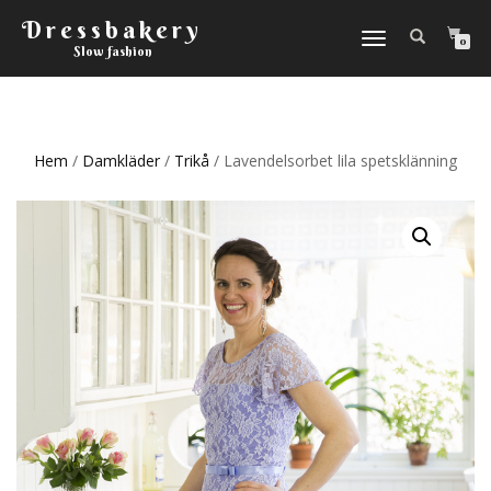
Dressbakery
Slå
0
Slow fashion
på/av
navigering
Hem
/
Damkläder
/
Trikå
/ Lavendelsorbet lila spetsklänning