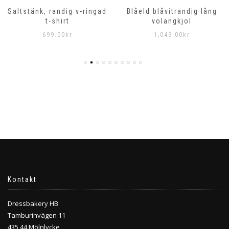
Saltstänk, randig v-ringad
Blåeld blåvitrandig lång
t-shirt
volangkjol
699.00
kr
1,049.00
kr
Kontakt
Dressbakery HB
Tamburinvägen 11
435 44 Mölnlycke