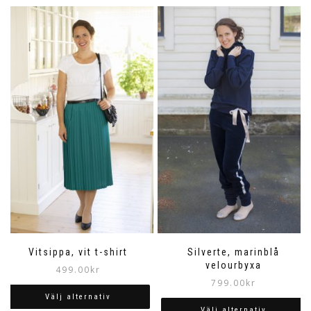
Vitsippa, vit t-shirt
Silverte, marinblå
velourbyxa
499.00
kr
799.00
kr
Välj alternativ
Välj alternativ