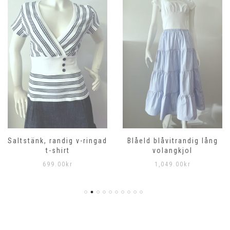
Saltstänk, randig v-ringad
Blåeld blåvitrandig lång
t-shirt
volangkjol
699.00
kr
1,049.00
kr