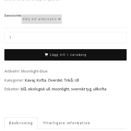
Damstorlek
Lägg till i varukorg
Artikelnr:
Moonlight-blue
Kategorier:
Kavaj
,
Kofta
,
Överdel
,
Trikå
,
Ull
Etiketter:
blå
,
ekologisk ull
,
moonlight
,
svenskt tyg
,
ullkofta
Beskrivning
Ytterligare information