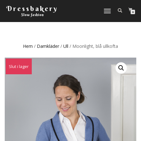
Dressbakery
Slå
0
Slow fashion
på/av
navigering
Hem
/
Damkläder
/
Ull
/ Moonlight, blå ullkofta
Slut i lager