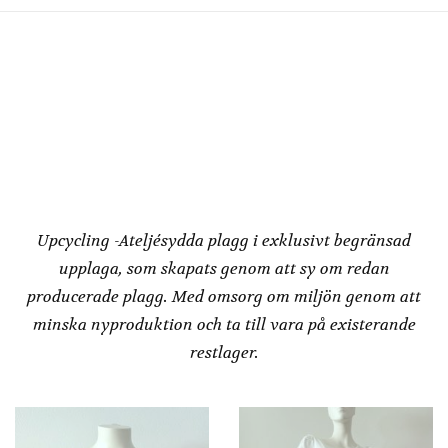
varianter.
varianter.
De
De
olika
olika
alternativen
alternativen
kan
kan
väljas
väljas
på
på
produktsidan
produktsidan
Redesign by
Dressbakery
Upcycling -Ateljésydda plagg i exklusivt begränsad
upplaga, som skapats genom att sy om redan
producerade plagg. Med omsorg om miljön genom att
minska nyproduktion och ta till vara på existerande
restlager.