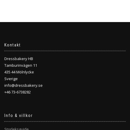
Kontakt
Dressbakery HB
Tamburinvägen 11
435 44 Mölnlycke
Sverige
info@dressbakery.se
+46 73-6738282
Info & villkor
Storleksguide