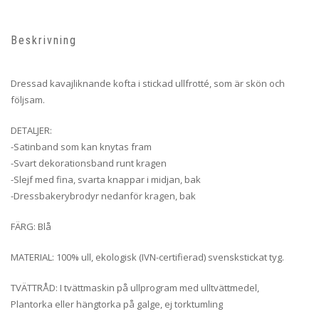
Beskrivning
Dressad kavajliknande kofta i stickad ullfrotté, som är skön och
följsam.
DETALJER:
-Satinband som kan knytas fram
-Svart dekorationsband runt kragen
-Slejf med fina, svarta knappar i midjan, bak
-Dressbakerybrodyr nedanför kragen, bak
FÄRG: Blå
MATERIAL: 100% ull, ekologisk (IVN-certifierad) svenskstickat tyg.
TVÄTTRÅD: I tvättmaskin på ullprogram med ulltvättmedel,
Plantorka eller hängtorka på galge, ej torktumling