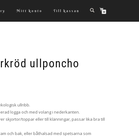
ry
Mitt konto
Till kassan
0
örkröd ullponcho
kologisk ullribb.
derad logga och med volang i nederkanten.
skjortor/toppar eller till klänningar, passar lika bra till
ram och bak, eller båthalsad med spetsarna som