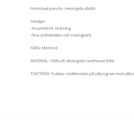
Finstickad poncho i ekologisk ullribb.
Detaljer:
-Assymetrisk skärning
-Fina rynkdetaljer och volangkant.
FÄRG: Mörkröd
MATERIAL: 100% Ull, ekologiskt certifierad (IVN)
TVÄTTRÅD: Tvättas i tvättmaskin på ullprogram med ulltvä