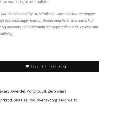
hon som en sjal runt halsen.
ys här ”On demand by Dressbakery”, vilket innebär att plagget
ligt överskottslager bildas. Denna poncho är även tillverkad
lt tyg används vid tillskärning och inget spill bildas. Leveranstid
tällning.
Lägg till i varukorg
akery
,
Överdel
,
Poncho
,
Ull
,
Zero waist
örkröd
,
onesize
,
röd
,
svenskt tyg
,
zero waist