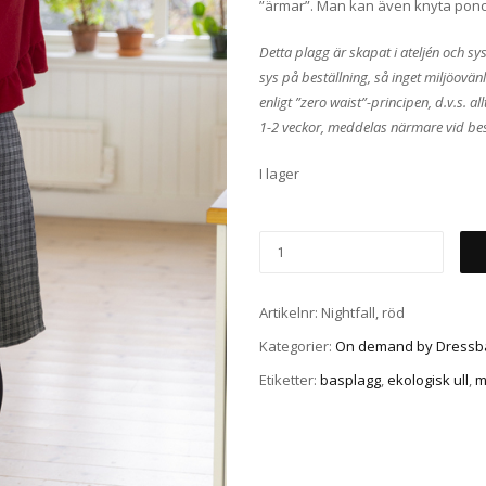
”ärmar”. Man kan även knyta ponc
Detta plagg är skapat i ateljén och s
sys på beställning, så inget miljöovän
enligt ”zero waist”-principen, d.v.s. al
1-2 veckor, meddelas närmare vid bes
I lager
Artikelnr:
Nightfall, röd
Kategorier:
On demand by Dressb
Etiketter:
basplagg
,
ekologisk ull
,
m