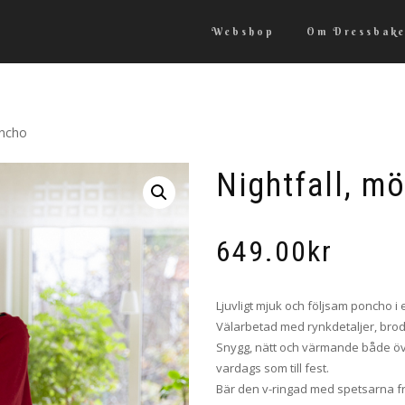
Webshop
Om Dressbake
oncho
Nightfall, m
649.00
kr
Ljuvligt mjuk och följsam poncho i e
Välarbetad med rynkdetaljer, bro
Snygg, nätt och värmande både över 
vardags som till fest.
Bär den v-ringad med spetsarna f