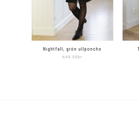
Nightfall, grön ullponcho
649.00
kr