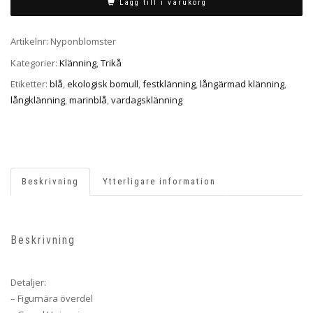
Lägg till i varukorg
Artikelnr:
Nyponblomster
Kategorier:
Klänning
,
Trikå
Etiketter:
blå
,
ekologisk bomull
,
festklänning
,
långärmad klänning
,
långklänning
,
marinblå
,
vardagsklänning
Beskrivning
Ytterligare information
Beskrivning
Detaljer:
– Figurnära överdel