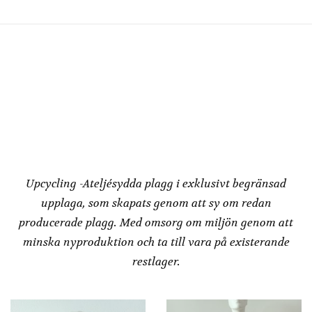
flera
varianter.
De
olika
alternativen
kan
väljas
på
produktsidan
Redesign by
Dressbakery
Upcycling -Ateljésydda plagg i exklusivt begränsad
upplaga, som skapats genom att sy om redan
producerade plagg. Med omsorg om miljön genom att
minska nyproduktion och ta till vara på existerande
restlager.