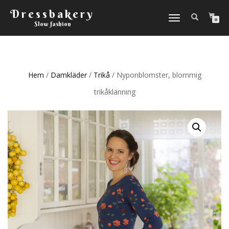
Dressbakery
Slå
0
Slow fashion
på/av
navigering
Hem
/
Damkläder
/
Trikå
/ Nyponblomster, blommig
trikåklänning