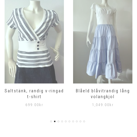
Saltstänk, randig v-ringad
Blåeld blåvitrandig lång
t-shirt
volangkjol
699.00
kr
1,049.00
kr