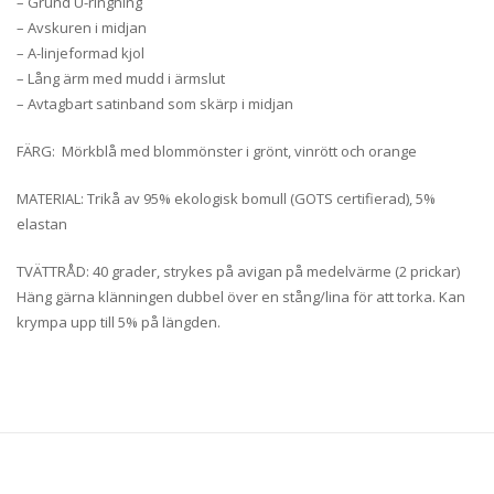
– Grund U-ringning
– Avskuren i midjan
– A-linjeformad kjol
– Lång ärm med mudd i ärmslut
– Avtagbart satinband som skärp i midjan
FÄRG: Mörkblå med blommönster i grönt, vinrött och orange
MATERIAL: Trikå av 95% ekologisk bomull (GOTS certifierad), 5%
elastan
TVÄTTRÅD: 40 grader, strykes på avigan på medelvärme (2 prickar)
Häng gärna klänningen dubbel över en stång/lina för att torka. Kan
krympa upp till 5% på längden.