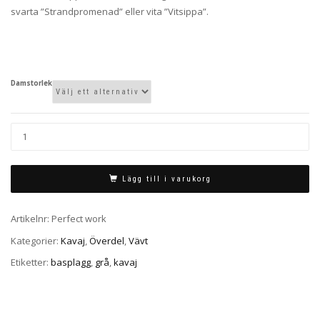
svarta ”Strandpromenad” eller vita ”Vitsippa”.
Damstorlek
Lägg till i varukorg
Artikelnr:
Perfect work
Kategorier:
Kavaj
,
Överdel
,
Vävt
Etiketter:
basplagg
,
grå
,
kavaj