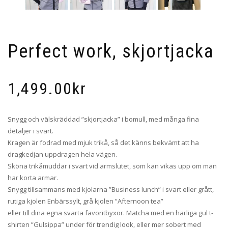
Perfect work, skjortjacka
1,499.00
kr
Snygg och välskräddad ”skjortjacka” i bomull, med många fina
detaljer i svart.
Kragen är fodrad med mjuk trikå, så det känns bekvämt att ha
dragkedjan uppdragen hela vägen.
Sköna trikåmuddar i svart vid ärmslutet, som kan vikas upp om man
har korta armar.
Snygg tillsammans med kjolarna ”Business lunch” i svart eller grått,
rutiga kjolen Enbärssylt, grå kjolen ”Afternoon tea”
eller till dina egna svarta favoritbyxor. Matcha med en härliga gul t-
shirten ”Gulsippa” under för trendig look, eller mer sobert med