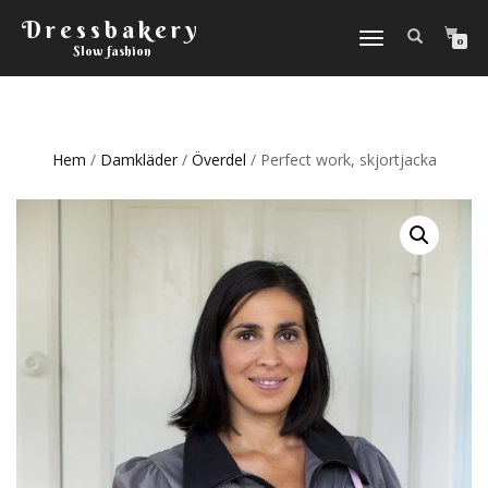
Dressbakery
Slå
0
Slow fashion
på/av
navigering
Hem
/
Damkläder
/
Överdel
/ Perfect work, skjortjacka