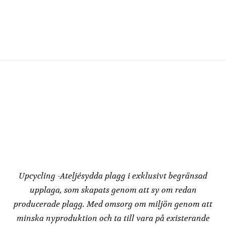
Den
här
här
produkten
produkten
har
har
flera
flera
varianter.
varianter.
De
De
olika
olika
alternativen
alternativen
kan
kan
väljas
väljas
på
på
produktsidan
produktsidan
Redesign by
Dressbakery
Upcycling -Ateljésydda plagg i exklusivt begränsad
upplaga, som skapats genom att sy om redan
producerade plagg. Med omsorg om miljön genom att
minska nyproduktion och ta till vara på existerande