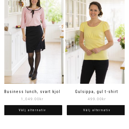
Business lunch, svart kjol
Gulsippa, gul t-shirt
1,049.00
kr
499.00
kr
Välj alternativ
Välj alternativ
Den
Den
här
här