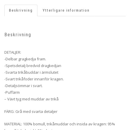
Beskrivning
Ytterligare information
Beskrivning
DETALJER:
-Delbar gragkedja fram.
-Spetsdetalj bredvid dragkedjan
-Svarta trikåbuddar i ärmslutet
-Svart trikåfoder innanför kragen.
-Detaljsömmar i svart.
-Puffärm
– Vävt tyg med muddar av trikå
FÄRG: Grå med svarta detaljer
MATERIAL: 100% bomull, trikåmuddar och insida av kragen: 95%