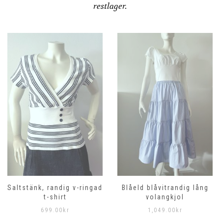
restlager.
Saltstänk, randig v-ringad
Blåeld blåvitrandig lång
t-shirt
volangkjol
699.00
kr
1,049.00
kr