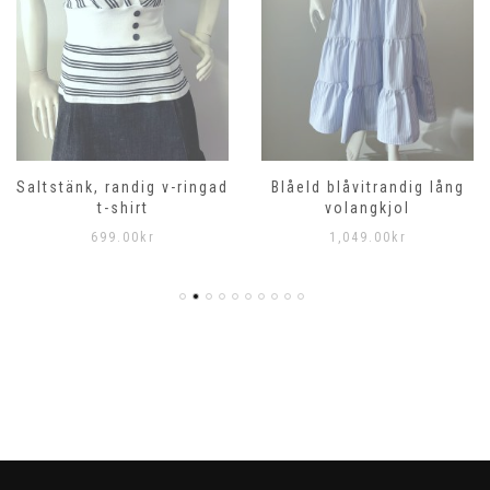
Saltstänk, randig v-ringad
Blåeld blåvitrandig lång
t-shirt
volangkjol
699.00
kr
1,049.00
kr