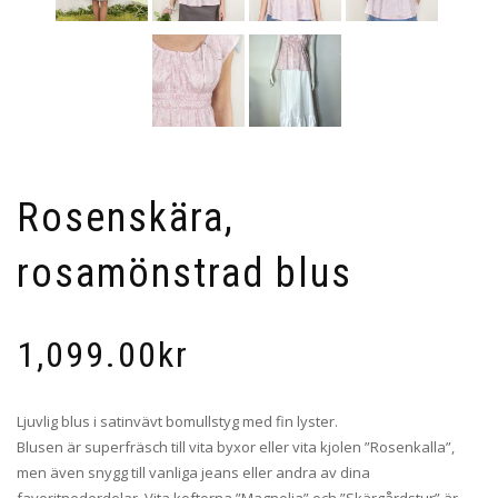
Rosenskära,
rosamönstrad blus
1,099.00
kr
Ljuvlig blus i satinvävt bomullstyg med fin lyster.
Blusen är superfräsch till vita byxor eller vita kjolen ”Rosenkalla”,
men även snygg till vanliga jeans eller andra av dina
favoritnederdelar. Vita koftorna ”Magnolia” och ”Skärgårdstur” är