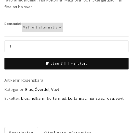
fina att ha över.
Damstorlek
Lägg till i varukorg
Artikelnr:
Rosenskära
Kategorier:
Blus
,
Överdel
,
Vävt
Etiketter:
blus
,
holkärm
,
kortärmad
,
kortärmat
,
mönstrat
,
rosa
,
vävt
Beskrivning
Ytterligare information