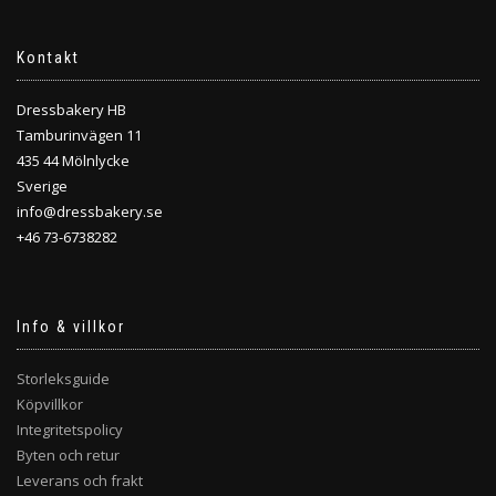
Kontakt
Dressbakery HB
Tamburinvägen 11
435 44 Mölnlycke
Sverige
info@dressbakery.se
+46 73-6738282
Info & villkor
Storleksguide
Köpvillkor
Integritetspolicy
Byten och retur
Leverans och frakt