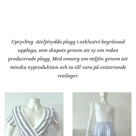
på
på
produktsidan
produktsidan
Redesign by
Dressbakery
Upcycling -Ateljésydda plagg i exklusivt begränsad
upplaga, som skapats genom att sy om redan
producerade plagg. Med omsorg om miljön genom att
minska nyproduktion och ta till vara på existerande
restlager.