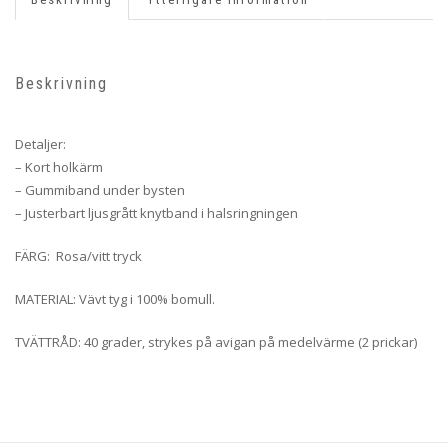
Beskrivning
Detaljer:
– Kort holkärm
– Gummiband under bysten
– Justerbart ljusgrått knytband i halsringningen
FÄRG: Rosa/vitt tryck
MATERIAL: Vävt tyg i 100% bomull.
TVÄTTRÅD: 40 grader, strykes på avigan på medelvärme (2 prickar)