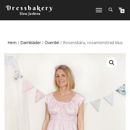
Dressbakery
Slå
0
Slow fashion
på/av
navigering
Hem
/
Damkläder
/
Överdel
/ Rosenskära, rosamönstrad blus