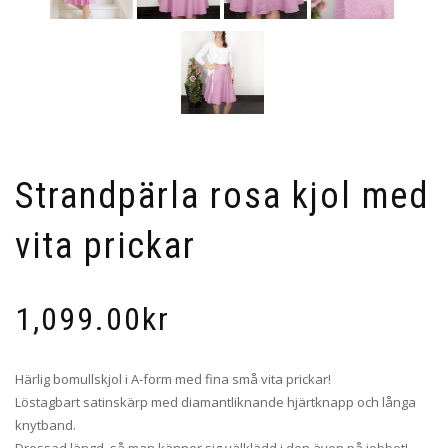
Strandpärla rosa kjol med
vita prickar
1,099.00
kr
Härlig bomullskjol i A-form med fina små vita prickar!
Löstagbart satinskärp med diamantliknande hjärtknapp och långa
knytband.
Dressad längd, så man känner sig välklädd i den även på jobbet!