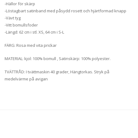
-Hällor för skärp
-Löstagbart satinband med påsydd rosett och hjärtformad knapp
-Vävt tyg
-Vitt bomullsfoder
-Längd: 62 cm i stl. XS, 64 cm i S-L
FÄRG: Rosa med vita prickar
MATERIAL: kjol: 100% bomull , Satinskärp: 100% polyester.
TVÄTTRÅD: I tvättmaskin 40 grader, Hängtorkas. Stryk på
medelvärme på avigan