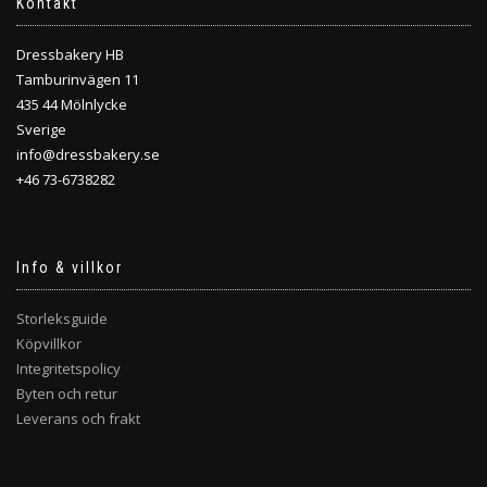
Kontakt
Dressbakery HB
Tamburinvägen 11
435 44 Mölnlycke
Sverige
info@dressbakery.se
+46 73-6738282
Info & villkor
Storleksguide
Köpvillkor
Integritetspolicy
Byten och retur
Leverans och frakt