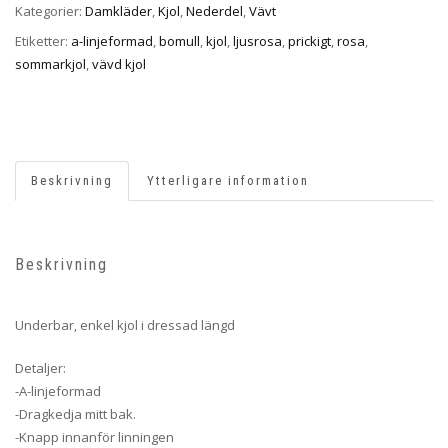
Kategorier:
Damkläder
,
Kjol
,
Nederdel
,
Vävt
Etiketter:
a-linjeformad
,
bomull
,
kjol
,
ljusrosa
,
prickigt
,
rosa
,
sommarkjol
,
vävd kjol
Beskrivning
Ytterligare information
Beskrivning
Underbar, enkel kjol i dressad längd
Detaljer:
-A-linjeformad
-Dragkedja mitt bak.
-Knapp innanför linningen