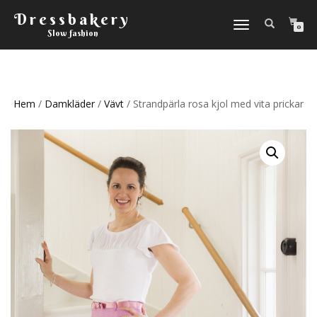
Dressbakery
Slå
0
Slow fashion
på/av
navigering
Hem
/
Damkläder
/
Vävt
/ Strandpärla rosa kjol med vita prickar