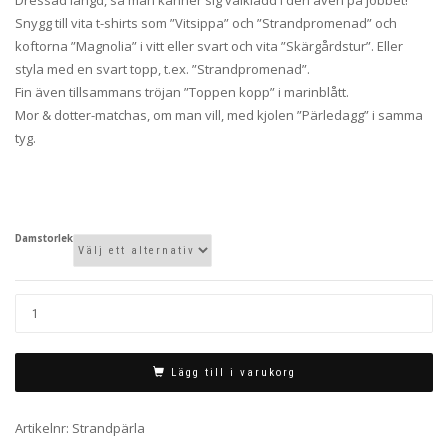
Snygg till vita t-shirts som ”Vitsippa” och ”Strandpromenad” och
koftorna ”Magnolia” i vitt eller svart och vita ”Skärgårdstur”. Eller
styla med en svart topp, t.ex. ”Strandpromenad”.
Fin även tillsammans tröjan ”Toppen kopp” i marinblått.
Mor & dotter-matchas, om man vill, med kjolen ”Pärledagg” i samma
tyg.
Damstorlek
Lägg till i varukorg
Artikelnr:
Strandpärla