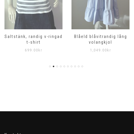
Saltstänk, randig v-ringad
Blåeld blåvitrandig lång
t-shirt
volangkjol
699.00
kr
1,049.00
kr