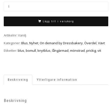
Lägg till i varukorg
Artikelnr:
Vanilj
Kategorier:
Blus
,
Nyhet
,
On demand by Dressbakery
,
Överdel
,
Vävt
Etiketter:
blus
,
bomull
,
knytblus
,
långärmad
,
mönstrad
,
prickig
,
vit
Beskrivning
Ytterligare information
Beskrivning