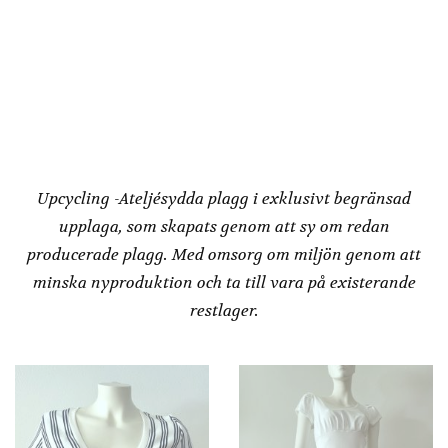
olika
alternativen
alternativen
kan
kan
väljas
väljas
på
på
produktsidan
produktsidan
Redesign by
Dressbakery
Upcycling -Ateljésydda plagg i exklusivt begränsad
upplaga, som skapats genom att sy om redan
producerade plagg. Med omsorg om miljön genom att
minska nyproduktion och ta till vara på existerande
restlager.