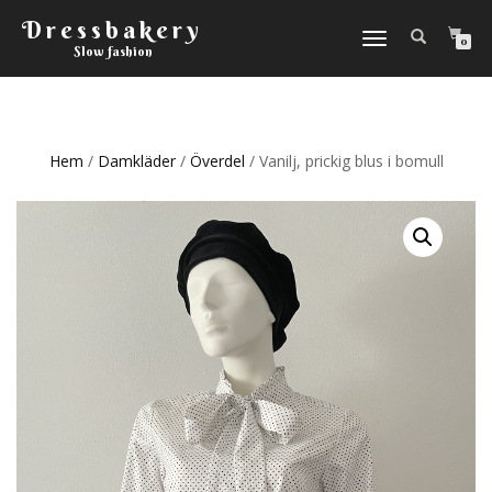
Dressbakery
Slå
0
Slow fashion
på/av
navigering
Hem
/
Damkläder
/
Överdel
/ Vanilj, prickig blus i bomull