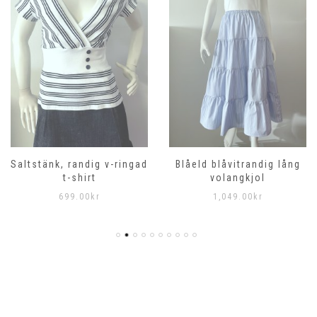
Saltstänk, randig v-ringad
Blåeld blåvitrandig lång
t-shirt
volangkjol
699.00
kr
1,049.00
kr