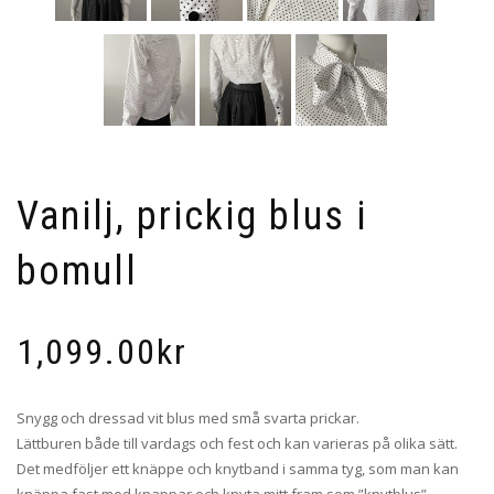
Vanilj, prickig blus i
bomull
1,099.00
kr
Snygg och dressad vit blus med små svarta prickar.
Lättburen både till vardags och fest och kan varieras på olika sätt.
Det medföljer ett knäppe och knytband i samma tyg, som man kan
knäppa fast med knappar och knyta mitt fram som ”knytblus”.