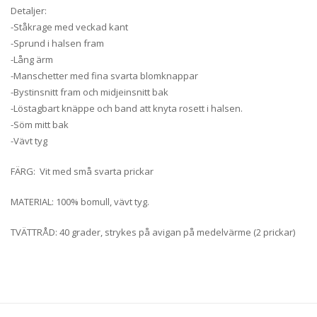
Detaljer:
-Ståkrage med veckad kant
-Sprund i halsen fram
-Lång ärm
-Manschetter med fina svarta blomknappar
-Bystinsnitt fram och midjeinsnitt bak
-Löstagbart knäppe och band att knyta rosett i halsen.
-Söm mitt bak
-Vävt tyg
FÄRG: Vit med små svarta prickar
MATERIAL: 100% bomull, vävt tyg.
TVÄTTRÅD: 40 grader, strykes på avigan på medelvärme (2 prickar)