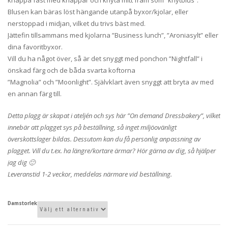
Blusen kan bäras löst hängande utanpå byxor/kjolar, eller
nerstoppad i midjan, vilket du trivs bäst med.
Jättefin tillsammans med kjolarna ”Business lunch”, ”Aroniasylt” eller
dina favoritbyxor.
Vill du ha något över, så är det snyggt med ponchon ”Nightfall” i
önskad färg och de båda svarta koftorna
”Magnolia” och ”Moonlight”. Självklart även snyggt att bryta av med
en annan färg till.
Detta plagg är skapat i ateljén och sys här ”On demand Dressbakery”, vilket
innebär att plagget sys på beställning, så inget miljöovänligt
överskottslager bildas. Dessutom kan du få personlig anpassning av
plagget. Vill du t.ex. ha längre/kortare ärmar? Hör gärna av dig, så hjälper
jag dig 🙂
Leveranstid 1-2 veckor, meddelas närmare vid beställning.
Damstorlek