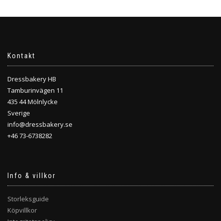
Kontakt
Dressbakery HB
Tamburinvägen 11
435 44 Mölnlycke
Sverige
info@dressbakery.se
+46 73-6738282
Info & villkor
Storleksguide
Köpvillkor