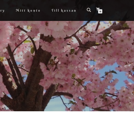
ry
Mitt konto
Till kassan
0