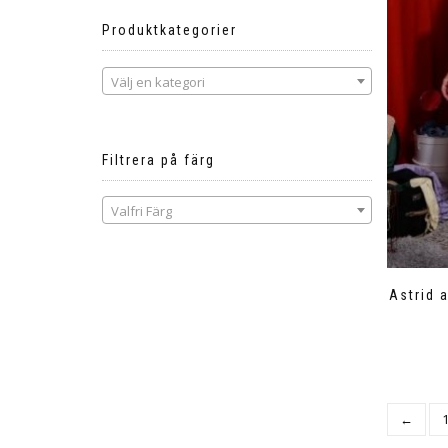
Produktkategorier
Välj en kategori
Filtrera på färg
Valfri Färg
Astrid 
←