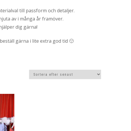
rialval till passform och detaljer.
 njuta av i många år framöver.
hjälper dig gärna!
täll gärna i lite extra god tid 🙂
Den
här
produkten
har
flera
varianter.