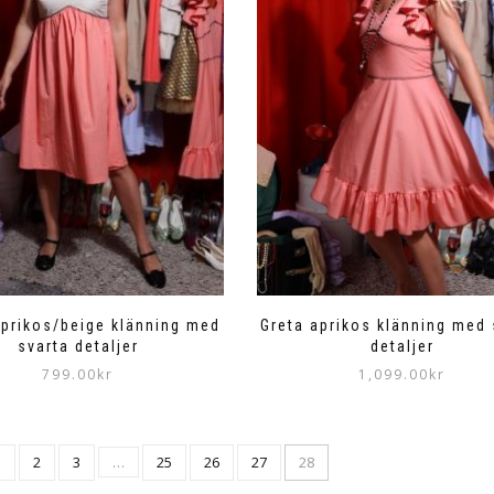
De
olika
alternativen
kan
väljas
på
produktsidan
aprikos/beige klänning med
Greta aprikos klänning med 
svarta detaljer
detaljer
799.00
kr
1,099.00
kr
1
2
3
…
25
26
27
28