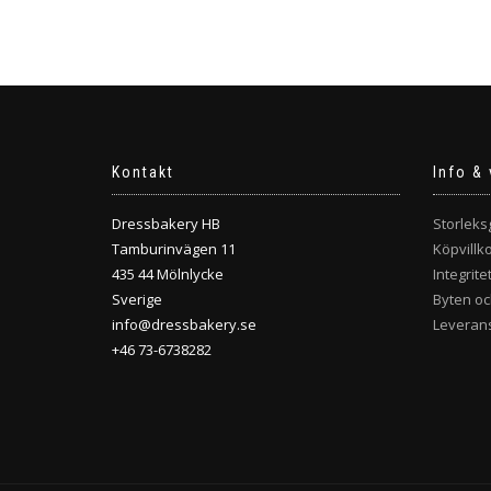
Kontakt
Info & 
Dressbakery HB
Storleks
Tamburinvägen 11
Köpvillk
435 44 Mölnlycke
Integrite
Sverige
Byten oc
info@dressbakery.se
Leverans
+46 73-6738282