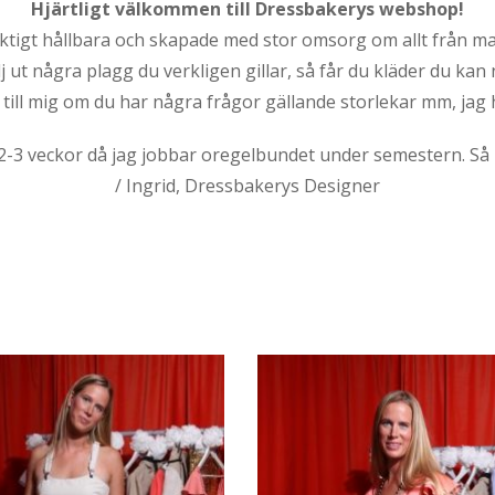
Hjärtligt välkommen till Dressbakerys webshop!
ktigt hållbara och skapade med stor omsorg om allt från mate
 ut några plagg du verkligen gillar, så får du kläder du kan
till mig om du har några frågor gällande storlekar mm, jag 
2-3 veckor då jag jobbar oregelbundet under semestern. Så bes
/ Ingrid, Dressbakerys Designer
Den
här
produkten
har
flera
varianter.