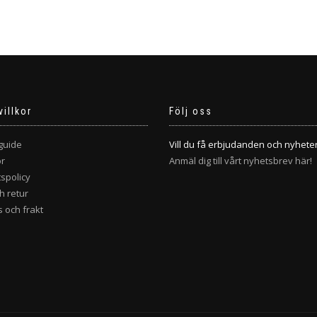
villkor
Följ oss
guide
Vill du få erbjudanden och nyhete
or
Anmäl dig till vårt nyhetsbrev här!
tspolicy
h retur
 och frakt