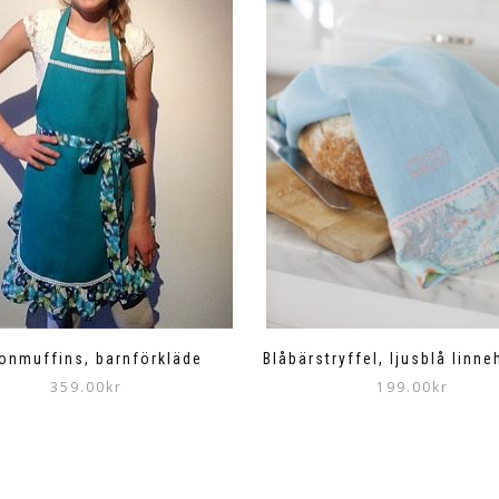
onmuffins, barnförkläde
Blåbärstryffel, ljusblå linn
359.00
kr
199.00
kr