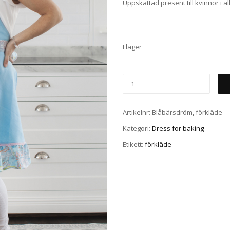
Uppskattad present till kvinnor i al
I lager
Artikelnr:
Blåbärsdröm, förkläde
Kategori:
Dress for baking
Etikett:
förkläde