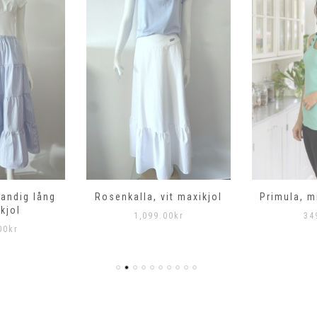
randig lång
Rosenkalla, vit maxikjol
Primula, m
kjol
1,099.00
kr
34
00
kr