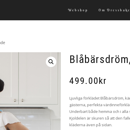
Webshop
Om Dressbake
äde
Blåbärsdröm,
499.00
kr
Ljuvliga förklädet Blåbärsdröm, k
gästerna, perfekta värdinneförkläd
Underbart både hemma och i alla 
Kjoldelen är skuren så att den fal
kläderna även på sidan.