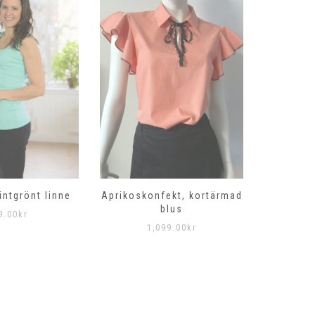
intgrönt linne
Aprikoskonfekt, kortärmad
Gryning
blus
9.00
kr
1,099.00
kr