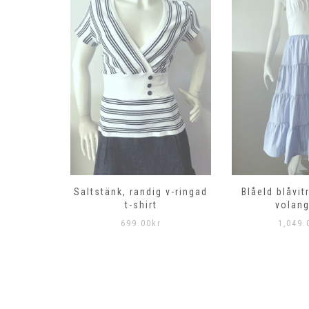
g klänning
Saltstänk, randig v-ringad
Blåeld blåvit
t-shirt
volang
r
699.00
kr
1,049.