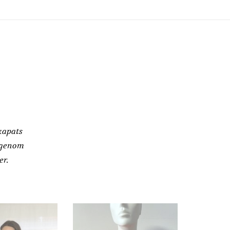
kapats
 genom
er.