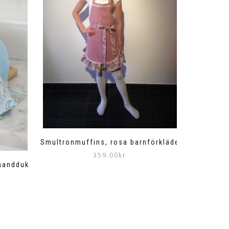
Smultronmuffins, rosa barnförkläde
359.00
kr
ehandduk