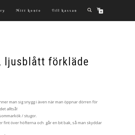
ry
Mitt konto
Till kassan
0
 ljusblått förkläde
änner man sig snygg i även när man öppnar dörren för
et alltså!
sommarkök / stugor.
ler fint över höfterna och går en bit bak, så man skyddar