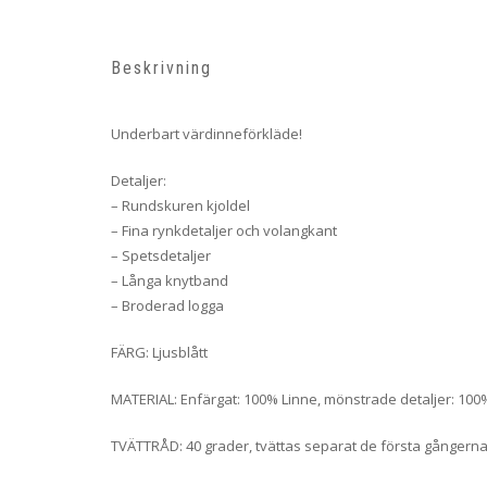
Beskrivning
Underbart värdinneförkläde!
Detaljer:
– Rundskuren kjoldel
– Fina rynkdetaljer och volangkant
– Spetsdetaljer
– Långa knytband
– Broderad logga
FÄRG: Ljusblått
MATERIAL: Enfärgat: 100% Linne, mönstrade detaljer: 100
TVÄTTRÅD: 40 grader, tvättas separat de första gångerna