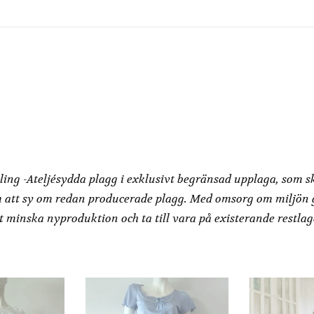
Redesign by Dressbakery
ling -Ateljésydda plagg i exklusivt begränsad upplaga, som s
 att sy om redan producerade plagg. Med omsorg om miljön
t minska nyproduktion och ta till vara på existerande restlag