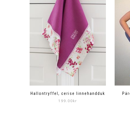
Hallontryffel, cerise linnehandduk
Pär
199.00
kr