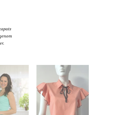
kapats
 genom
er.