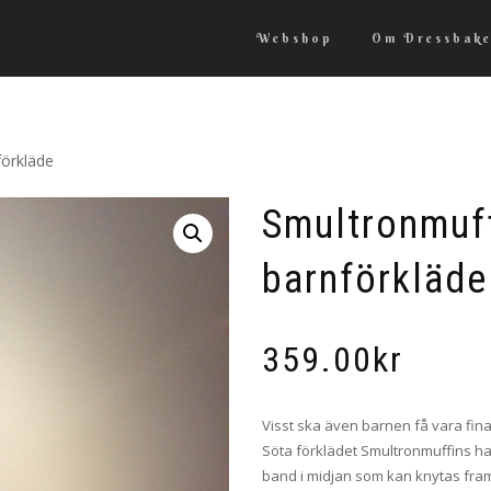
Webshop
Om Dressbake
förkläde
Smultronmuff
barnförkläde
359.00
kr
Visst ska även barnen få vara fina n
Söta förklädet Smultronmuffins ha
band i midjan som kan knytas fram