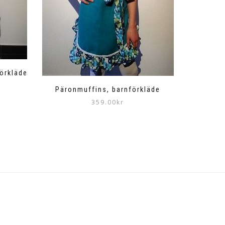
förkläde
Päronmuffins, barnförkläde
359.00
kr