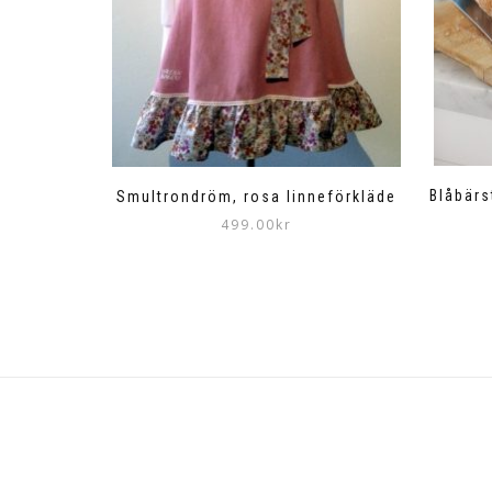
Blåbärs
Smultrondröm, rosa linneförkläde
499.00
kr