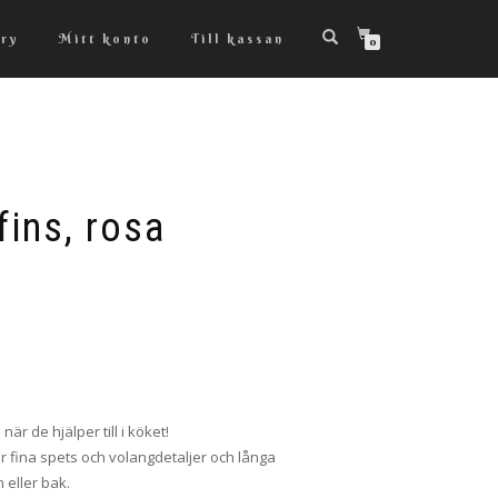
ry
Mitt konto
Till kassan
0
ins, rosa
är de hjälper till i köket!
r fina spets och volangdetaljer och långa
 eller bak.