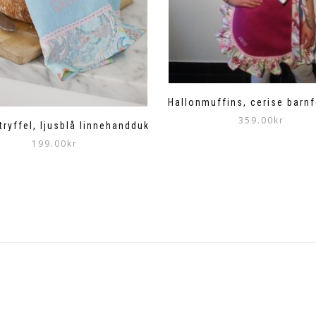
Hallonmuffins, cerise barn
359.00
kr
tryffel, ljusblå linnehandduk
199.00
kr