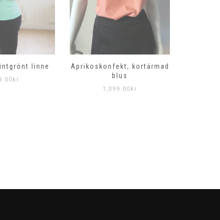
intgrönt linne
Aprikoskonfekt, kortärmad
Gryning
blus
9.00
kr
1,099.00
kr