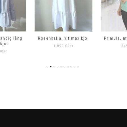
randig lång
Rosenkalla, vit maxikjol
Primula, m
kjol
1,099.00
kr
34
00
kr