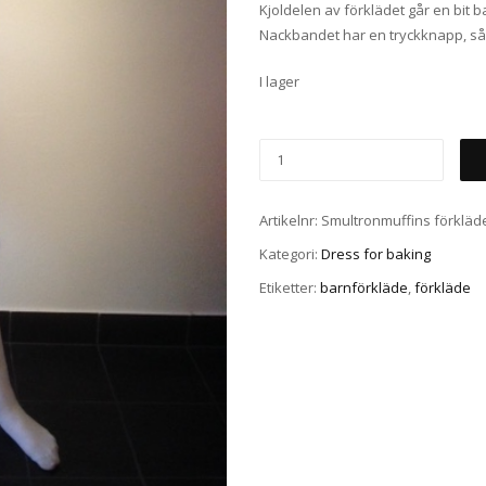
Kjoldelen av förklädet går en bit
Nackbandet har en tryckknapp, så b
I lager
Artikelnr:
Smultronmuffins förkläd
Kategori:
Dress for baking
Etiketter:
barnförkläde
,
förkläde