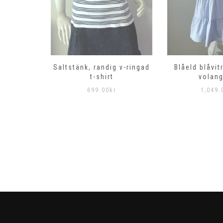
g klänning
Saltstänk, randig v-ringad
Blåeld blåvit
t-shirt
volang
r
699.00
kr
1,049.