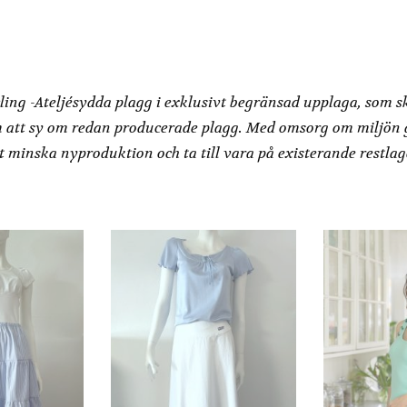
Redesign by Dressbakery
ling -Ateljésydda plagg i exklusivt begränsad upplaga, som s
 att sy om redan producerade plagg. Med omsorg om miljön
t minska nyproduktion och ta till vara på existerande restlag