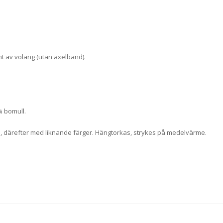
nt av volang (utan axelband).
% bomull.
, därefter med liknande färger. Hängtorkas, strykes på medelvärme.