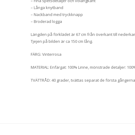
– Fina spetsdetaljer och volangkant
– Långa knytband
– Nackband med tryckknapp
– Broderad logga
Längden på förklädet är 67 cm från överkant till nederka
Tjejen på bilden är ca 150 cm lång.
FÄRG: Vinterrosa
MATERIAL: Enfärgat: 100% Linne, mönstrade detaljer: 100
TVÄTTRÅD: 40 grader, tvättas separat de första gångerna