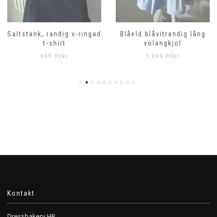
Saltstänk, randig v-ringad
Blåeld blåvitrandig lång
t-shirt
volangkjol
699.00
kr
1,049.00
kr
Kontakt
Dressbakery HB