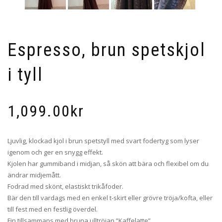
Espresso, brun spetskjol
i tyll
1,099.00
kr
Ljuvlig, klockad kjol i brun spetstyll med svart fodertyg som lyser
igenom och ger en snygg effekt.
Kjolen har gummiband i midjan, så skön att bära och flexibel om du
ändrar midjemått.
Fodrad med skönt, elastiskt trikåfoder.
Bär den till vardags med en enkel t-skirt eller grövre tröja/kofta, eller
till fest med en festlig överdel.
Fin tillsammans med bruna ulltröjan ”Kaffelatte”.