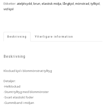
Etiketter:
ateljésydd
,
brun
,
elastisk midja
,
långkjol
,
mönstrad
,
tyllkjol
,
vid kjol
Beskrivning
Ytterligare information
Beskrivning
Klockad kjol i blommönstrat tylltyg
Detaljer:
-Helklockad
-Stumt tylltyg med blommönster
-Svart elastiskt foder
-Gummiband i midjan