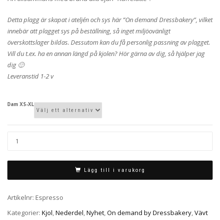
Detta plagg är skapat i ateljén och sys här ”On demand Dressbakery”, vilket
innebär att plagget sys på beställning, så inget miljöovänligt
överskottslager bildas. Dessutom kan du få personlig passning av plagget.
Vill du t.ex. ha en annan längd på kjolen? Hör gärna av dig, så hjälper jag
dig 🙂
Leveranstid 1-2 v
Dam XS-XL
Lägg till i varukorg
Artikelnr:
Espresso
Kategorier:
Kjol
,
Nederdel
,
Nyhet
,
On demand by Dressbakery
,
Vävt