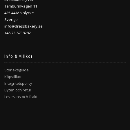
Tamburinvägen 11
435 44 Mölnlycke
Sverige
info@dressbakery.se
+46 73-6738282
Info & villkor
Storleksguide
Köpvillkor
Integritetspolicy
Byten och retur
Leverans och frakt