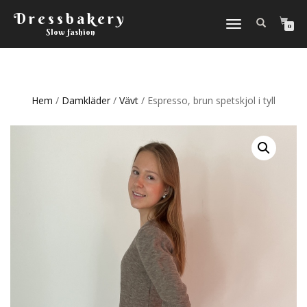
Dressbakery
Slå
0
Slow fashion
på/av
navigering
Hem
/
Damkläder
/
Vävt
/ Espresso, brun spetskjol i tyll