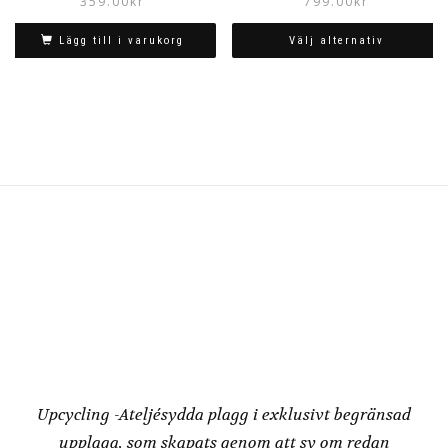
359.00
kr
799.00
kr
Lägg till i varukorg
Välj alternativ
Den
här
produkten
har
flera
varianter.
De
olika
alternativen
kan
väljas
på
produktsidan
Redesign by
Dressbakery
Upcycling -Ateljésydda plagg i exklusivt begränsad
upplaga, som skapats genom att sy om redan