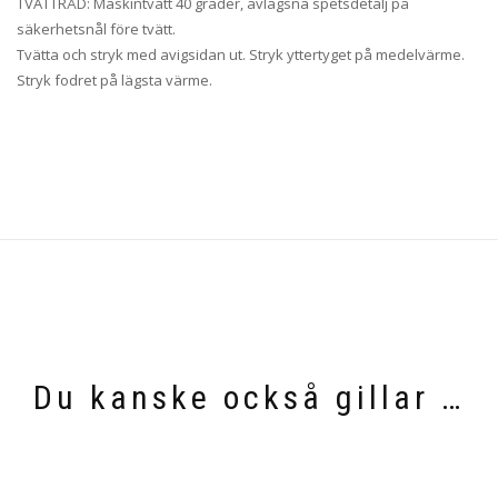
TVÄTTRÅD: Maskintvätt 40 grader, avlägsna spetsdetalj på
säkerhetsnål före tvätt.
Tvätta och stryk med avigsidan ut. Stryk yttertyget på medelvärme.
Stryk fodret på lägsta värme.
Du kanske också gillar …