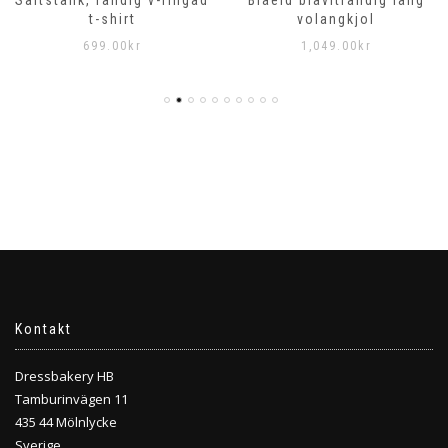
Saltstänk, randig v-ringad
Blåeld blåvitrandig lång
t-shirt
volangkjol
699.00
kr
1,049.00
kr
Kontakt
Dressbakery HB
Tamburinvägen 11
435 44 Mölnlycke
Sverige