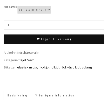
Alla barnstl
Lägg till i varukorg
Artikelnr:
Körsbärspralin
Kategorier:
Kjol
,
Vävt
Etiketter:
elastisk midja
,
flickkjol
,
julkjol
,
röd
,
vävd kjol
,
volang
Beskrivning
Ytterligare information