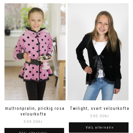
Smultronpralin, prickig rosa
Twilight, svart velourkofta
velourkofta
595.00
kr
599.00
kr
Välj alternativ