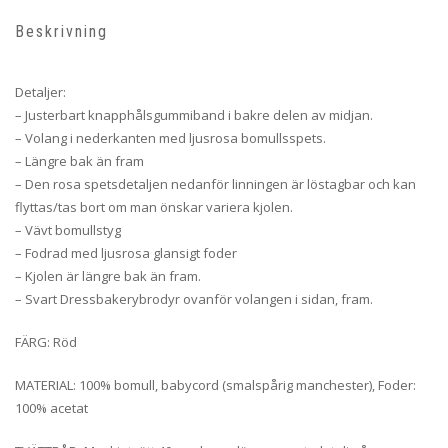
Beskrivning
Detaljer:
– Justerbart knapphålsgummiband i bakre delen av midjan.
– Volang i nederkanten med ljusrosa bomullsspets.
– Längre bak än fram
– Den rosa spetsdetaljen nedanför linningen är löstagbar och kan
flyttas/tas bort om man önskar variera kjolen.
– Vävt bomullstyg
– Fodrad med ljusrosa glansigt foder
– Kjolen är längre bak än fram.
– Svart Dressbakerybrodyr ovanför volangen i sidan, fram.
FÄRG: Röd
MATERIAL: 100% bomull, babycord (smalspårig manchester), Foder:
100% acetat