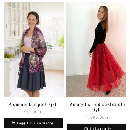
Plommonkompott sjal
Amaryllis, röd spetskjol i
tyll
399.00
kr
1,099.00
kr
Lägg till i varukorg
Välj alternativ