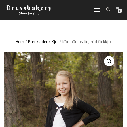
Dressbakery
Slå
0
Slow fashion
på/av
navigering
Hem
/
Barnkläder
/
Kjol
/ Körsbärspralin, röd flickkjol