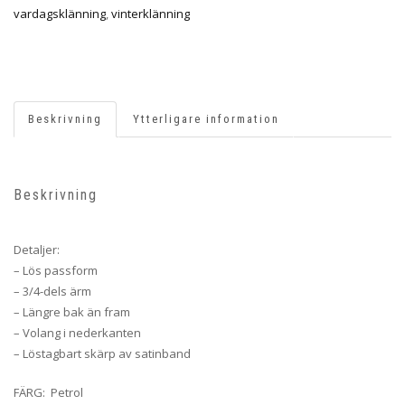
vardagsklänning
,
vinterklänning
Beskrivning
Ytterligare information
Beskrivning
Detaljer:
– Lös passform
– 3/4-dels ärm
– Längre bak än fram
– Volang i nederkanten
– Löstagbart skärp av satinband
FÄRG: Petrol