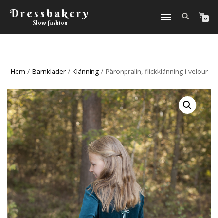
Dressbakery
Slå
0
Slow fashion
på/av
navigering
Hem
/
Barnkläder
/
Klänning
/ Päronpralin, flickklänning i velour