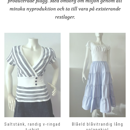
producerade plagg. Med omsorg om miljön genom att
minska nyproduktion och ta till vara på existerande
restlager.
Saltstänk, randig v-ringad
Blåeld blåvitrandig lång
t-shirt
volangkjol