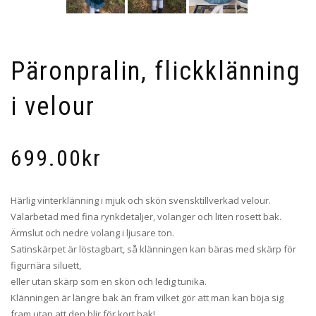
Päronpralin, flickklänning
i velour
699.00
kr
Härlig vinterklänning i mjuk och skön svensktillverkad velour.
Välarbetad med fina rynkdetaljer, volanger och liten rosett bak.
Ärmslut och nedre volang i ljusare ton.
Satinskärpet är löstagbart, så klänningen kan bäras med skärp för
figurnära siluett,
eller utan skärp som en skön och ledig tunika.
Klänningen är längre bak än fram vilket gör att man kan böja sig
fram utan att den blir för kort bak!