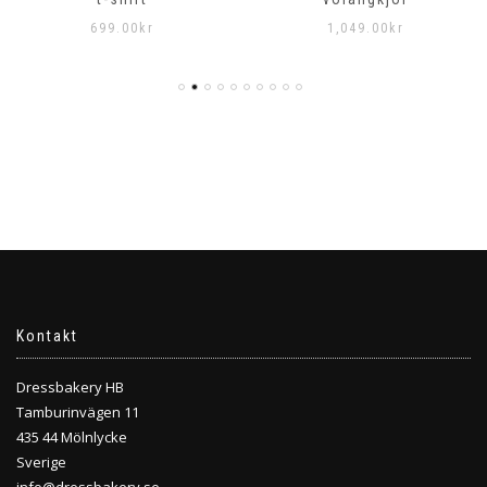
699.00
kr
1,049.00
kr
Kontakt
Dressbakery HB
Tamburinvägen 11
435 44 Mölnlycke
Sverige