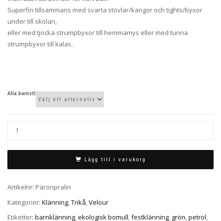
Superfin tillsammans med svarta stövlar/kängor och tights/byxor
under till skolan,
eller med tjocka strumpbyxor till hemmamys eller med tunna
strumpbyxor till kalas.
Alla barnstl
Lägg till i varukorg
Artikelnr:
Päronpralin
Kategorier:
Klänning
,
Trikå
,
Velour
Etiketter:
barnklänning
,
ekologisk bomull
,
festklänning
,
grön
,
petrol
,