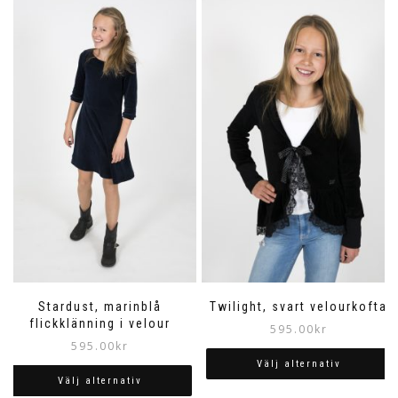
Stardust, marinblå
Twilight, svart velourkofta
flickklänning i velour
595.00
kr
595.00
kr
Välj alternativ
Välj alternativ
Den