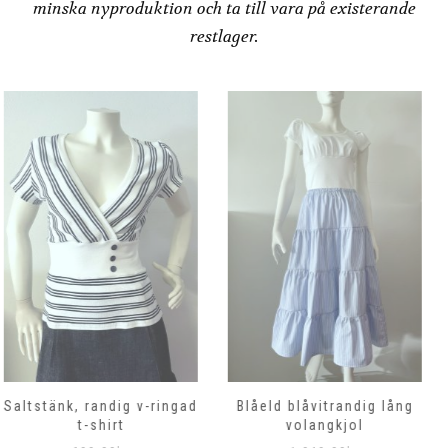
minska nyproduktion och ta till vara på existerande
restlager.
Blåeld blåvitrandig lång
Rosenkalla, vit maxikjol
volangkjol
1,099.00
kr