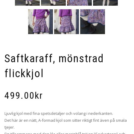
Saftkaraff, mönstrad
flickkjol
499.00
kr
Ljuvlig kjol med fina spetsdetaljer och volang i nederkanten.
Det här är en nätt, A-formad kjol som sitter riktigt fint även på smala
tjejer.
Fin tillsammans med den lila eller marinblå tröjan ”Sockertopp” och