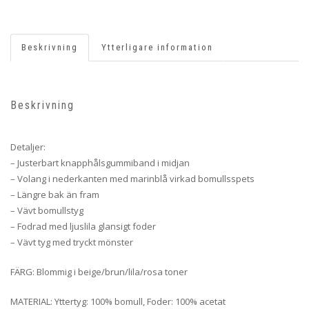
Beskrivning
Ytterligare information
Beskrivning
Detaljer:
– Justerbart knapphålsgummiband i midjan
– Volang i nederkanten med marinblå virkad bomullsspets
– Längre bak än fram
– Vävt bomullstyg
– Fodrad med ljuslila glansigt foder
– Vävt tyg med tryckt mönster
FÄRG: Blommig i beige/brun/lila/rosa toner
MATERIAL: Yttertyg: 100% bomull, Foder: 100% acetat