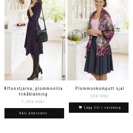
Aftonstjärna, plommonlila
Plommonkompott sjal
trikåklänning
399.00
kr
1,099.00
kr
Lägg till i varukorg
Välj alternativ
Den
här