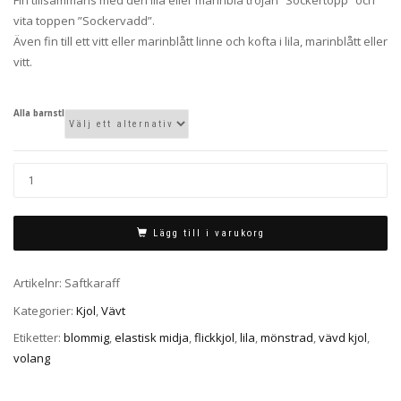
vita toppen ”Sockervadd”.
Även fin till ett vitt eller marinblått linne och kofta i lila, marinblått eller
vitt.
Alla barnstl
Lägg till i varukorg
Artikelnr:
Saftkaraff
Kategorier:
Kjol
,
Vävt
Etiketter:
blommig
,
elastisk midja
,
flickkjol
,
lila
,
mönstrad
,
vävd kjol
,
volang