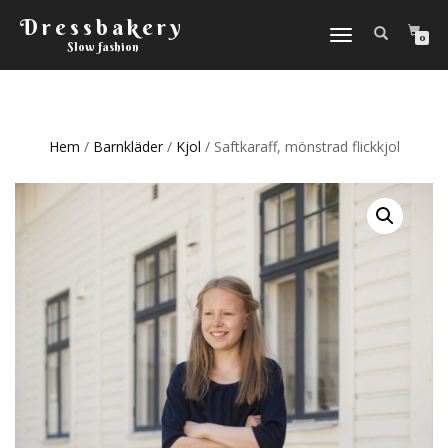
Dressbakery
Slå
0
Slow fashion
på/av
navigering
Hem
/
Barnkläder
/
Kjol
/ Saftkaraff, mönstrad flickkjol