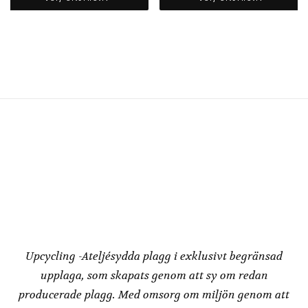
Den
Den
här
här
produkten
produkten
har
har
flera
flera
varianter.
varianter.
De
De
olika
olika
alternativen
alternativen
kan
kan
väljas
väljas
på
på
produktsidan
produktsidan
Redesign by
Dressbakery
Upcycling -Ateljésydda plagg i exklusivt begränsad
upplaga, som skapats genom att sy om redan
producerade plagg. Med omsorg om miljön genom att