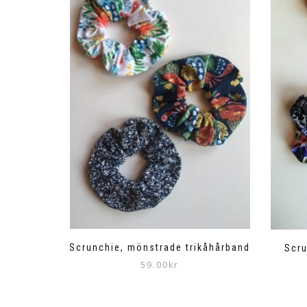
Scrunchie, mönstrade trikåhårband
Scru
59.00
kr
Den
här