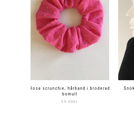
Rosa scrunchie, hårband i broderad
Snök
bomull
59.00
kr
Den
här
produkten
har