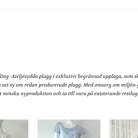
varianter.
De
olika
alternativen
kan
väljas
på
produktsidan
Redesign by Dressbakery
ling -Ateljésydda plagg i exklusivt begränsad upplaga, som s
 att sy om redan producerade plagg. Med omsorg om miljön
t minska nyproduktion och ta till vara på existerande restlag