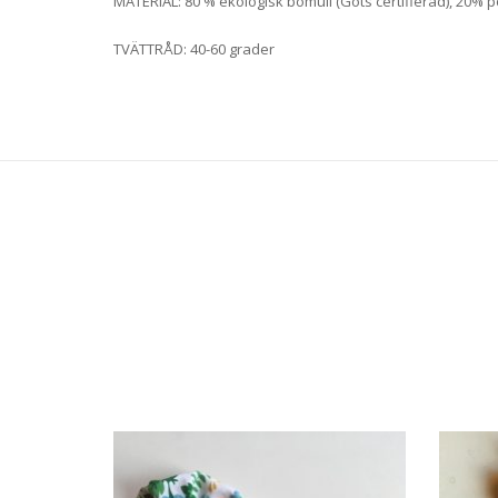
MATERIAL: 80 % ekologisk bomull (Gots certifierad), 20% 
TVÄTTRÅD: 40-60 grader