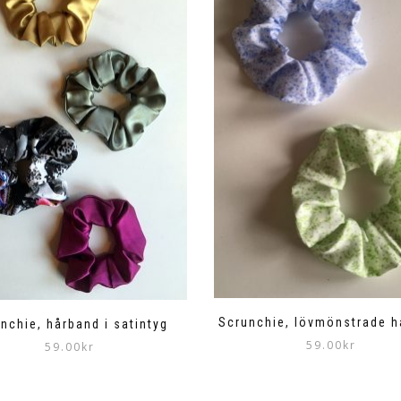
Scrunchie, lövmönstrade h
nchie, hårband i satintyg
59.00
kr
59.00
kr
Den
Den
här
här