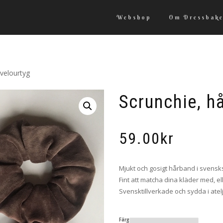
Webshop
Om Dressbake
 velourtyg
Scrunchie, h
59.00
kr
Mjukt och gosigt hårband i svensks
Fint att matcha dina kläder med, ell
Svensktillverkade och sydda i atel
Färg