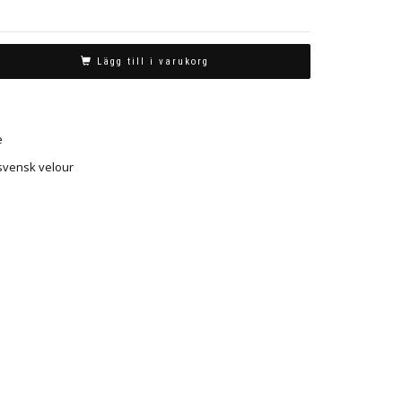
Lägg till i varukorg
e
svensk velour