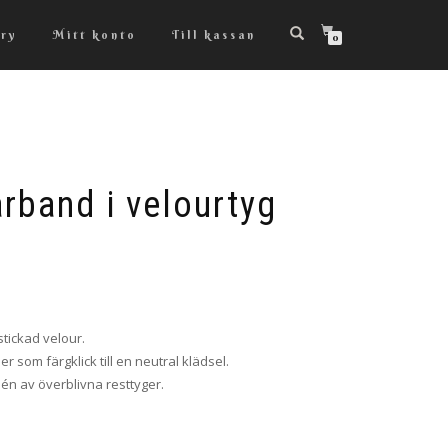
ry
Mitt konto
Till kassan
0
årband i velourtyg
tickad velour.
er som färgklick till en neutral klädsel.
jén av överblivna resttyger.