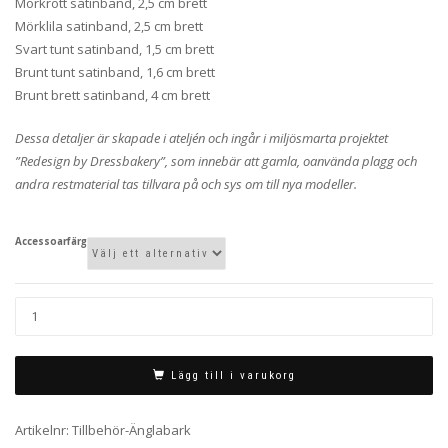
Mörkrött satinband, 2,5 cm brett
Mörklila satinband, 2,5 cm brett
Svart tunt satinband, 1,5 cm brett
Brunt tunt satinband, 1,6 cm brett
Brunt brett satinband, 4 cm brett
Dessa detaljer är skapade i ateljén och ingår i miljösmarta projektet
”Redesign by Dressbakery”, som innebär att gamla, oanvända plagg och
andra restmaterial tas tillvara på och sys om till nya modeller.
Accessoarfärg
Lägg till i varukorg
Artikelnr:
Tillbehör-Änglabark