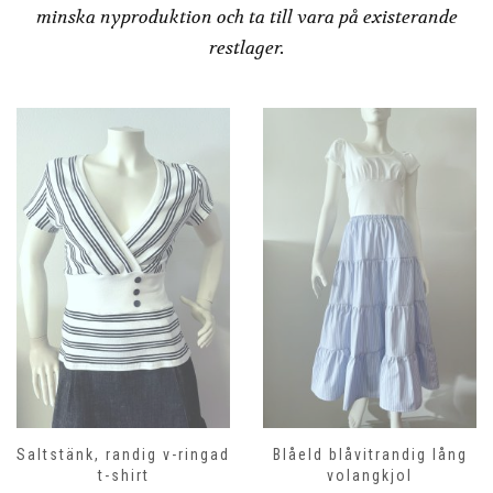
minska nyproduktion och ta till vara på existerande
restlager.
Blåeld blåvitrandig lång
Rosenkalla, vit maxikjol
volangkjol
1,099.00
kr