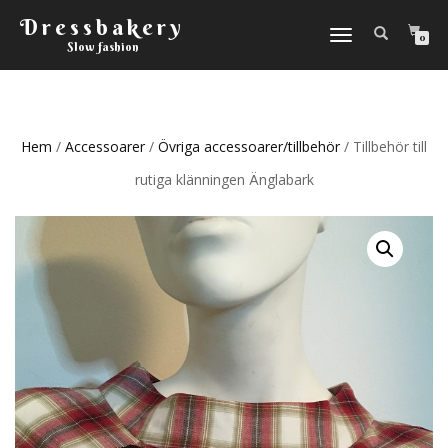
Dressbakery
Slå
0
Slow fashion
på/av
navigering
Hem
/
Accessoarer
/
Övriga accessoarer/tillbehör
/ Tillbehör till
rutiga klänningen Änglabark