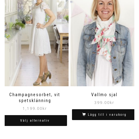
Champagnesorbet, vit
Vallmo sjal
spetsklänning
399.00
kr
1,199.00
kr
Lägg till i varukorg
Välj alternativ
Den
här