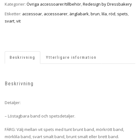
Kategorier:
Övriga accessoarer/tillbehör
,
Redesign by Dressbakery
Etiketter:
accessoar
,
accessoarer
,
änglabark
,
brun
,
lila
,
röd
,
spets
,
svart
,
vit
Beskrivning
Ytterligare information
Beskrivning
Detaljer:
– Löstagbara band och spetsdetaljer.
FÄRG: Välj mellan vit spets med tunt brunt band, mörkrött band,
mörklila band, svart smalt band, brunt smalt eller brett band.