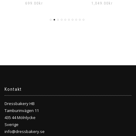
1,049.00
kr
Kontakt
Dressbakery HB
Tamburinvägen 11
435 44 Mölnlycke
Sverige
info@dressbakery.se