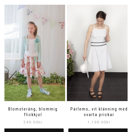
produkten
har
flera
varianter.
De
olika
alternativen
kan
väljas
på
produktsidan
Blomsteräng, blommig
Pärlemo, vit klänning med
flickkjol
svarta prickar
549.00
kr
1,199.00
kr