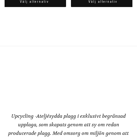
Välj alternativ
Välj alternativ
Den
Den
här
här
produkten
produkten
har
har
flera
flera
varianter.
varianter.
De
De
olika
olika
alternativen
alternativen
kan
kan
väljas
väljas
på
på
produktsidan
produktsidan
Redesign by
Dressbakery
Upcycling -Ateljésydda plagg i exklusivt begränsad
upplaga, som skapats genom att sy om redan
producerade plagg. Med omsorg om miljön genom att