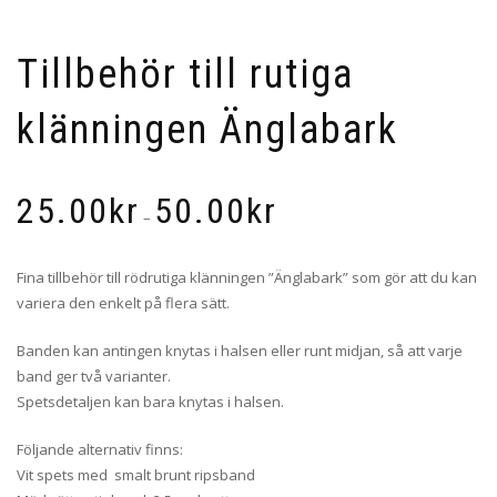
Tillbehör till rutiga
klänningen Änglabark
Prisintervall:
25.00
kr
50.00
kr
25.00kr
–
till
50.00kr
Fina tillbehör till rödrutiga klänningen ”Änglabark” som gör att du kan
variera den enkelt på flera sätt.
Banden kan antingen knytas i halsen eller runt midjan, så att varje
band ger två varianter.
Spetsdetaljen kan bara knytas i halsen.
Följande alternativ finns:
Vit spets med smalt brunt ripsband